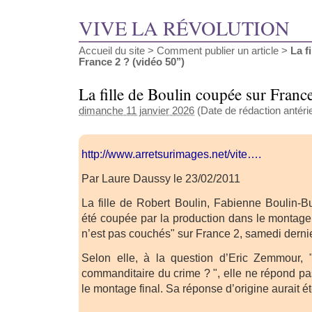
VIVE LA RÉVOLUTION
Accueil du site
>
Comment publier un article
>
La f
France 2 ? (vidéo 50’’)
La fille de Boulin coupée sur Franc
dimanche 11 janvier 2026
(Date de rédaction antérie
http://www.arretsurimages.net/vite….
Par Laure Daussy le 23/02/2011
La fille de Robert Boulin, Fabienne Boulin-Bu
été coupée par la production dans le montage 
n’est pas couchés" sur France 2, samedi dernier,
Selon elle, à la question d’Eric Zemmour, "
commanditaire du crime ? ", elle ne répond p
le montage final. Sa réponse d’origine aurait é