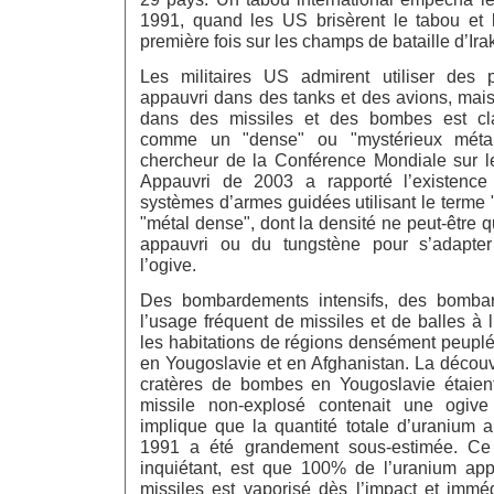
1991, quand les US brisèrent le tabou et le
première fois sur les champs de bataille d’Ira
Les militaires US admirent utiliser des p
appauvri dans des tanks et des avions, mais
dans des missiles et des bombes est cla
comme un "dense" ou "mystérieux métal
chercheur de la Conférence Mondiale sur l
Appauvri de 2003 a rapporté l’existence
systèmes d’armes guidées utilisant le terme
"métal dense", dont la densité ne peut-être q
appauvri ou du tungstène pour s’adapte
l’ogive.
Des bombardements intensifs, des bombard
l’usage fréquent de missiles et de balles à 
les habitations de régions densément peuplée
en Yougoslavie et en Afghanistan. La décou
cratères de bombes en Yougoslavie étaient 
missile non-explosé contenait une ogive
implique que la quantité totale d’uranium a
1991 a été grandement sous-estimée. Ce 
inquiétant, est que 100% de l’uranium ap
missiles est vaporisé dès l’impact et immé