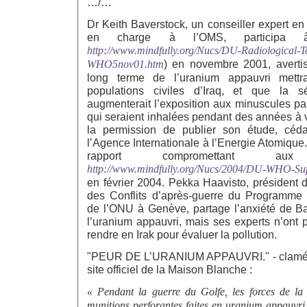
…/…
Dr Keith Baverstock, un conseiller expert en
en charge à l’OMS, participa
http://www.mindfully.org/Nucs/DU-Radiological-To
WHO5nov01.htm
) en novembre 2001, avertis
long terme de l’uranium appauvri mettr
populations civiles d’Iraq, et que la s
augmenterait l’exposition aux minuscules pa
qui seraient inhalées pendant des années à v
la permission de publier son étude, céd
l’Agence Internationale à l’Energie Atomique.
rapport compromettant 
http://www.mindfully.org/Nucs/2004/DU-WHO-Su
en février 2004. Pekka Haavisto, président d
des Conflits d’après-guerre du Programme 
de l’ONU à Genève, partage l’anxiété de B
l’uranium appauvri, mais ses experts n’ont 
rendre en Irak pour évaluer la pollution.
"PEUR DE L’URANIUM APPAUVRI." - clamée 
site officiel de la Maison Blanche :
«
Pendant la guerre du Golfe, les forces de la c
munitions perforantes faites en uranium appauvri,