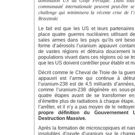
domination US du Golfe Persique. Dans
tou
communauté internationale peuvent peut-être se
challenge qui minimisera la récente crise de l’
Brzezinski
Le fait est que les US et leurs partenaires
place quatre guerres nucléaires utilisant 
sales armes dans les pays qu’ils ont beso
forme d’aérosols l’uranium appauvri conta
de vastes régions et détruira doucement l
populations vivant dans ces régions où se t
que les US doivent contrôler pour établir et m
Décrit comme le Cheval de Troie de la guerr
appauvri est l’arme qui continue à détru
l’uranium-238 est de 4.5 milliards d’années, 
comme l’uranium-238 dégénère en sous-prod
quatre étapes avant de se transformer en 
d’émettre plus de radiations à chaque étape.
l’arrêter, et il n’y a pas moyen de le nettoye
propre définition du Gouvernemen
Destruction Massive.
Après la formation de microscopiques et nan
insolubles d’oxyde d’uranium sur le champ d