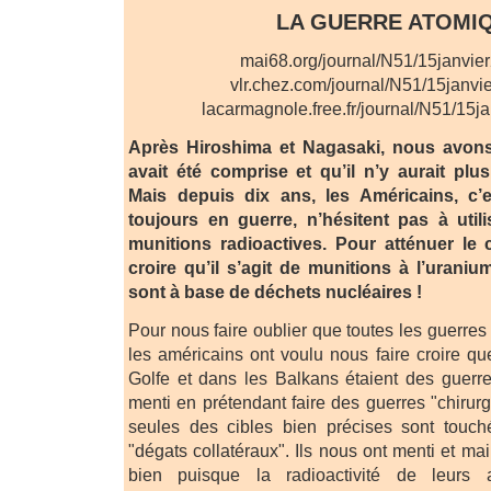
LA GUERRE ATOMI
mai68.org/journal/N51/15janvie
vlr.chez.com/journal/N51/15janvi
lacarmagnole.free.fr/journal/N51/15j
Après Hiroshima et Nagasaki, nous avons
avait été comprise et qu’il n’y aurait pl
Mais depuis dix ans, les Américains, c’es
toujours en guerre, n’hésitent pas à uti
munitions radioactives. Pour atténuer le c
croire qu’il s’agit de munitions à l’uraniu
sont à base de déchets nucléaires !
Pour nous faire oublier que toutes les guerres
les américains ont voulu nous faire croire qu
Golfe et dans les Balkans étaient des guerre
menti en prétendant faire des guerres "chirur
seules des cibles bien précises sont touc
"dégats collatéraux". Ils nous ont menti et m
bien puisque la radioactivité de leurs