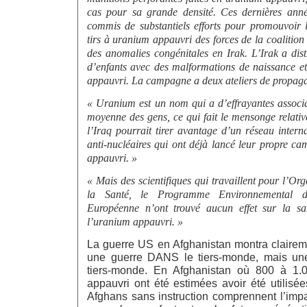
cas pour sa grande densité. Ces dernières anné
commis de substantiels efforts pour promouvoir l
tirs à uranium appauvri des forces de la coalition
des anomalies congénitales en Irak. L’Irak a dist
d’enfants avec des malformations de naissance et 
appauvri. La campagne a deux ateliers de propag
«
Uranium est un nom qui a d’effrayantes associat
moyenne des gens, ce qui fait le mensonge relativ
l’Iraq pourrait tirer avantage d’un réseau internat
anti-nucléaires qui ont déjà lancé leur propre c
appauvri. »
«
Mais des scientifiques qui travaillent pour l’O
la Santé, le Programme Environnemental 
Européenne n’ont trouvé aucun effet sur la san
l’uranium appauvri. »
La guerre US en Afghanistan montra claireme
une guerre DANS le tiers-monde, mais u
tiers-monde. En Afghanistan où 800 à 1.
appauvri ont été estimées avoir été utilis
Afghans sans instruction comprennent l’imp