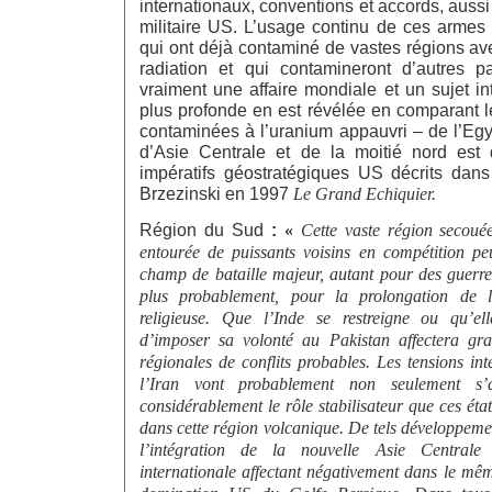
internationaux, conventions et accords, aussi
militaire US. L’usage continu de ces armes r
qui ont déjà contaminé de vastes régions av
radiation et qui contamineront d’autres p
vraiment une affaire mondiale et un sujet int
plus profonde en est révélée en comparant l
contaminées à l’uranium appauvri – de l’Egy
d’Asie Centrale et de la moitié nord est 
impératifs géostratégiques US décrits dans
Brzezinski en 1997
Le Grand Echiquier.
Région du Sud
:
«
Cette vaste région secouée
entourée de puissants voisins en compétition pe
champ de bataille majeur, autant pour des guerres
plus probablement, pour la prolongation de l
religieuse. Que l’Inde se restreigne ou qu’elle
d’imposer sa volonté au Pakistan affectera gran
régionales de conflits probables. Les tensions int
l’Iran vont probablement non seulement s’
considérablement le rôle stabilisateur que ces éta
dans cette région volcanique. De tels développement
l’intégration de la nouvelle Asie Central
internationale affectant négativement dans le mêm