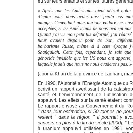
eu sur leurs enfants et sur les futures générat
«
Après que les Américains aient détruit notre
d’entre nous, nous avons aussi perdu nos mai
manger. Cependant nous aurions enduré ces misè
acceptées, si les Américains ne nous avaient pa
Quand j’ai vu mon petit-fils déformé, j’ai réalis
futur avaient disparu pour de bon, différe
barbarisme Russe, même si à cette époque j’
Shafiqullah. Cette fois, cependant, je sais que
génocide invisible que les US nous ont apporté,
laquelle je sais que nous ne nous évaderons pas. »
(Jooma Khan de la province de Lagham, mar
En 1990, l’Autorité à l’Energie Atomique d
écrivit un rapport avertissant de la catastro
santé et l’environnement de l’utilisation
appauvri. Les effets sur la santé étaient co
Le rapport envoyé au Gouvernement du Roy
" dans leur estimation, si 50 tonnes de pou
restent " dans la région " il pourrait y av
cancers en plus à la fin du siècle [2000]. "
Le
à uranium appauvri utilisées en 1991, vo