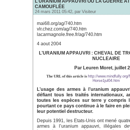
L’URANIUM APPAUVRI OU LA GUERRE A
CAMOUFLÉE
24 mars 2011 05:42, par
Visiteur
mai68.org/ag/740.htm
vlr.chez.com/ag/740.htm
lacarmagnole.free.fr/ag/740.htm
4 aout 2004
L’URANIUM APPAUVRI : CHEVAL DE TR
NUCLEAIRE
Par Leuren Moret, juillet 
The URL of this article is
http://www.mindfully.org
Horse1jul04.htm
L’usage des armes à l’uranium appauvri 
défiant tous les traités internationaux, 
toutes les espèces sur terre y compris 
pourtant ce pays continue à le faire en p
leur potentiel destructeur.
Depuis 1991, les Etats-Unis ont mené quatre
armes à l’uranium appauvri, illégales dev