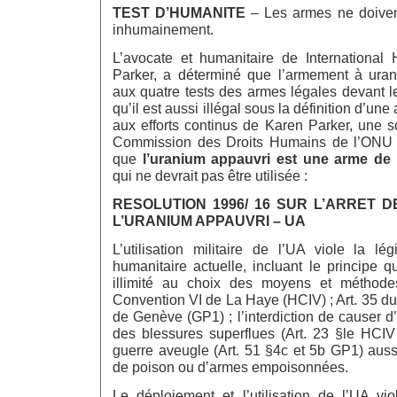
TEST D’HUMANITE
– Les armes ne doiven
inhumainement.
L’avocate et humanitaire de International
Parker, a déterminé que l’armement à ura
aux quatre tests des armes légales devant le 
qu’il est aussi illégal sous la définition d’un
aux efforts continus de Karen Parker, une 
Commission des Droits Humains de l’ONU 
que
l’uranium appauvri est une arme de
qui ne devrait pas être utilisée :
RESOLUTION 1996/ 16 SUR L’ARRET DE
L’URANIUM APPAUVRI – UA
L’utilisation militaire de l’UA viole la légi
humanitaire actuelle, incluant le principe qu
illimité au choix des moyens et méthode
Convention VI de La Haye (HCIV) ; Art. 35 du
de Genève (GP1) ; l’interdiction de causer d’
des blessures superflues (Art. 23 §le HCIV 
guerre aveugle (Art. 51 §4c et 5b GP1) aussi 
de poison ou d’armes empoisonnées.
Le déploiement et l’utilisation de l’UA vio