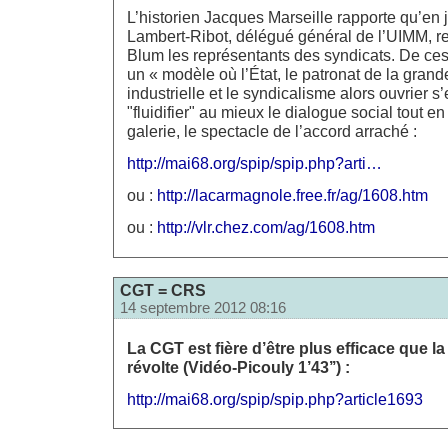
L’historien Jacques Marseille rapporte qu’en j
Lambert-Ribot, délégué général de l’UIMM, r
Blum les représentants des syndicats. De ce
un « modèle où l’État, le patronat de la grand
industrielle et le syndicalisme alors ouvrier s
"fluidifier" au mieux le dialogue social tout en
galerie, le spectacle de l’accord arraché :
http://mai68.org/spip/spip.php?arti…
ou :
http://lacarmagnole.free.fr/ag/1608.htm
ou :
http://vlr.chez.com/ag/1608.htm
CGT = CRS
14 septembre 2012 08:16
La CGT est fière d’être plus efficace que la
révolte (Vidéo-Picouly 1’43’’) :
http://mai68.org/spip/spip.php?article1693