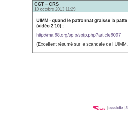
CGT = CRS
10 octobre 2013 11:29
UIMM - quand le patronnat graisse la patte
(vidéo 2’10) :
http://mai68.org/spip/spip.php?article6097
(Excellent résumé sur le scandale de l’UIMM.
|
squelette
|
S