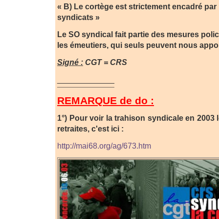
« B) Le cortège est strictement encadré par 
syndicats »
Le SO syndical fait partie des mesures polic
les émeutiers, qui seuls peuvent nous apport
Signé :
CGT = CRS
_____________
¯¯¯¯¯¯¯¯¯¯¯¯¯
REMARQUE de do :
1°) Pour voir la trahison syndicale en 2003
retraites, c'est ici :
http://mai68.org/ag/673.htm