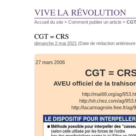
VIVE LA RÉVOLUTION
Accueil du site
>
Comment publier un article
>
CGT
CGT = CRS
dimanche 2 mai 2021
(Date de rédaction antérieure
27 mars 2006
CGT = CR
AVEU officiel de la trahiso
http://mai68.org/ag/953.h
http://vlr.chez.com/ag/953
http://lacarmagnole.free.fr/ag