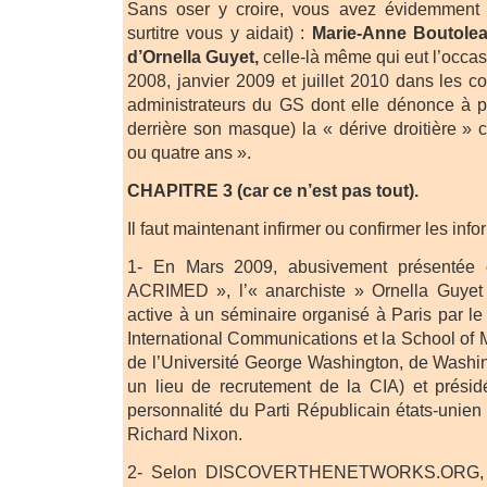
Sans oser y croire, vous avez évidemment 
surtitre vous y aidait) :
Marie-Anne Boutole
d’Ornella Guyet,
celle-là même qui eut l’occas
2008, janvier 2009 et juillet 2010 dans les c
administrateurs du GS dont elle dénonce à p
derrière son masque) la « dérive droitière » 
ou quatre ans ».
CHAPITRE 3 (car ce n’est pas tout).
Il faut maintenant infirmer ou confirmer les info
1- En Mars 2009, abusivement présentée
ACRIMED », l’« anarchiste » Ornella Guyet 
active à un séminaire organisé à Paris par le
International Communications et la School of 
de l’Université George Washington, de Washi
un lieu de recrutement de la CIA) et prés
personnalité du Parti Républicain états-unien
Richard Nixon.
2- Selon DISCOVERTHENETWORKS.ORG, l