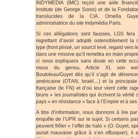
INDYMEDIA (IMC) reçoit une aide financi
Institute (de George Soros) et de la Fondati
translucides de la CIA. Ornella Guyet
administratrice du site Indymédia Paris.
Si ces allégations sont fausses, LGS fer
regrettant d’avoir adopté ostensiblement la
type (front plissé, un sourcil levé, regard vers le c
dans une missive qu’il remettra en main propr
ci nous expliquera sans doute en cette occa
mous du genou, Article XI, son we
Boutoleau/Guyet dès qu’il s’agit de dénoncer
américaine (OTAN, Israël…) et la principale
française (le FN) et d’où leur vient cette ra
bruns » les journalistes qui écrivent la vérité 
pays « en résistance » face à l’Empire et à ses 
A titre d’information, nous donnons à lire pa
enquête de l’UPR sur le sujet. Si certains 
peuvent frôler « l’effet de halo » (O. Guyet, s
aurait mauvaise grâce à s’en offusquer), il