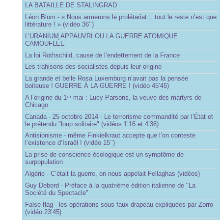
LA BATAILLE DE STALINGRAD
Léon Blum - « Nous armerons le prolétariat... tout le reste n’est que
littérature ! » (vidéo 36’’)
L’URANIUM APPAUVRI OU LA GUERRE ATOMIQUE
CAMOUFLÉE
La loi Rothschild, cause de l’endettement de la France
Les trahisons des socialistes depuis leur origine
La grande et belle Rosa Luxemburg n’avait pas la pensée
boiteuse ! GUERRE À LA GUERRE ! (vidéo 45’45)
A l’origine du 1
mai : Lucy Parsons, la veuve des martyrs de
er
Chicago
Canada - 25 octobre 2014 - Le terrorisme commandité par l’État et
le prétendu "loup solitaire" (vidéos 1’16 et 4’36)
Antisionisme - même Finkielkraut accepte que l’on conteste
l’existence d’Israël ! (vidéo 15’’)
La prise de conscience écologique est un symptôme de
surpopulation
Algérie - C’était la guerre, on nous appelait Fellaghas (vidéos)
Guy Debord - Préface à la quatrième édition italienne de "La
Société du Spectacle"
False-flag - les opérations sous faux-drapeau expliquées par Zorro
(vidéo 23’45)