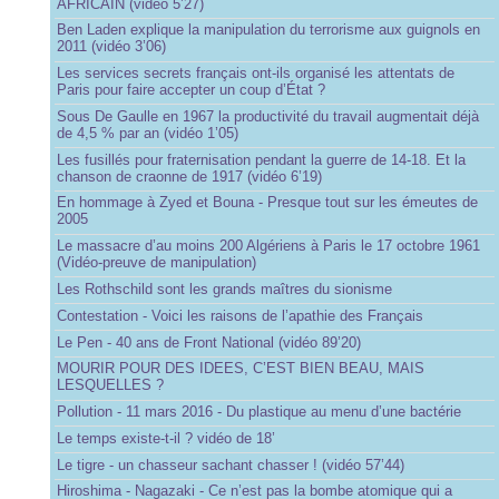
AFRICAIN (vidéo 5’27)
Ben Laden explique la manipulation du terrorisme aux guignols en
2011 (vidéo 3’06)
Les services secrets français ont-ils organisé les attentats de
Paris pour faire accepter un coup d’État ?
Sous De Gaulle en 1967 la productivité du travail augmentait déjà
de 4,5 % par an (vidéo 1’05)
Les fusillés pour fraternisation pendant la guerre de 14-18. Et la
chanson de craonne de 1917 (vidéo 6’19)
En hommage à Zyed et Bouna - Presque tout sur les émeutes de
2005
Le massacre d’au moins 200 Algériens à Paris le 17 octobre 1961
(Vidéo-preuve de manipulation)
Les Rothschild sont les grands maîtres du sionisme
Contestation - Voici les raisons de l’apathie des Français
Le Pen - 40 ans de Front National (vidéo 89’20)
MOURIR POUR DES IDEES, C’EST BIEN BEAU, MAIS
LESQUELLES ?
Pollution - 11 mars 2016 - Du plastique au menu d’une bactérie
Le temps existe-t-il ? vidéo de 18’
Le tigre - un chasseur sachant chasser ! (vidéo 57’44)
Hiroshima - Nagazaki - Ce n’est pas la bombe atomique qui a