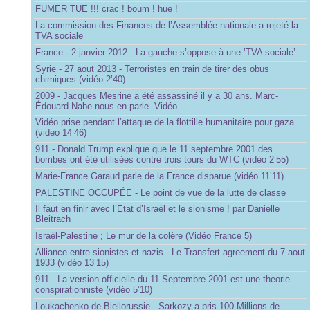
FUMER TUE !!! crac ! boum ! hue !
La commission des Finances de l’Assemblée nationale a rejeté la
TVA sociale
France - 2 janvier 2012 - La gauche s’oppose à une ’TVA sociale’
Syrie - 27 aout 2013 - Terroristes en train de tirer des obus
chimiques (vidéo 2’40)
2009 - Jacques Mesrine a été assassiné il y a 30 ans. Marc-
Édouard Nabe nous en parle. Vidéo.
Vidéo prise pendant l’attaque de la flottille humanitaire pour gaza
(video 14’46)
911 - Donald Trump explique que le 11 septembre 2001 des
bombes ont été utilisées contre trois tours du WTC (vidéo 2’55)
Marie-France Garaud parle de la France disparue (vidéo 11’11)
PALESTINE OCCUPÉE - Le point de vue de la lutte de classe
Il faut en finir avec l’Etat d’Israël et le sionisme ! par Danielle
Bleitrach
Israël-Palestine ; Le mur de la colère (Vidéo France 5)
Alliance entre sionistes et nazis - Le Transfert agreement du 7 aout
1933 (vidéo 13’15)
911 - La version officielle du 11 Septembre 2001 est une theorie
conspirationniste (vidéo 5’10)
Loukachenko de Biellorussie - Sarkozy a pris 100 Millions de