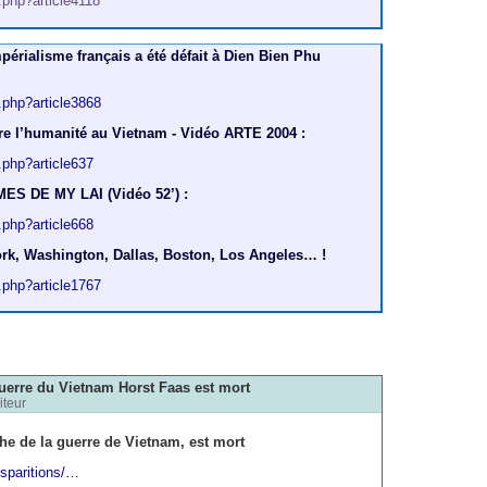
p.php?article4118
érialisme français a été défait à Dien Bien Phu
p.php?article3868
re l’humanité au Vietnam - Vidéo ARTE 2004 :
p.php?article637
S DE MY LAI (Vidéo 52’) :
p.php?article668
k, Washington, Dallas, Boston, Los Angeles… !
p.php?article1767
uerre du Vietnam Horst Faas est mort
iteur
he de la guerre de Vietnam, est mort
isparitions/…