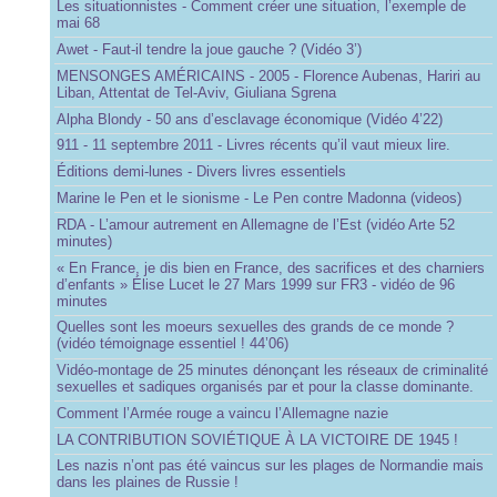
Les situationnistes - Comment créer une situation, l’exemple de
mai 68
Awet - Faut-il tendre la joue gauche ? (Vidéo 3’)
MENSONGES AMÉRICAINS - 2005 - Florence Aubenas, Hariri au
Liban, Attentat de Tel-Aviv, Giuliana Sgrena
Alpha Blondy - 50 ans d’esclavage économique (Vidéo 4’22)
911 - 11 septembre 2011 - Livres récents qu’il vaut mieux lire.
Éditions demi-lunes - Divers livres essentiels
Marine le Pen et le sionisme - Le Pen contre Madonna (videos)
RDA - L’amour autrement en Allemagne de l’Est (vidéo Arte 52
minutes)
« En France, je dis bien en France, des sacrifices et des charniers
d’enfants » Élise Lucet le 27 Mars 1999 sur FR3 - vidéo de 96
minutes
Quelles sont les moeurs sexuelles des grands de ce monde ?
(vidéo témoignage essentiel ! 44’06)
Vidéo-montage de 25 minutes dénonçant les réseaux de criminalité
sexuelles et sadiques organisés par et pour la classe dominante.
Comment l’Armée rouge a vaincu l’Allemagne nazie
LA CONTRIBUTION SOVIÉTIQUE À LA VICTOIRE DE 1945 !
Les nazis n’ont pas été vaincus sur les plages de Normandie mais
dans les plaines de Russie !