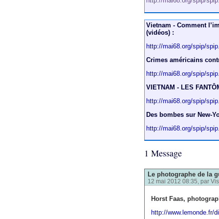
http://mai68.org/spip/spi
Vietnam - Comment l’imp
(vidéos) :
http://mai68.org/spip/spi
Crimes américains cont
http://mai68.org/spip/spi
VIETNAM - LES FANTÔME
http://mai68.org/spip/spi
Des bombes sur New-Yor
http://mai68.org/spip/spi
1 Message
Le photographe de la g
12 mai 2012 08:35, par
Vis
Horst Faas, photograp
http://www.lemonde.fr/d