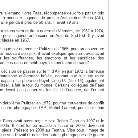
re allemand Horst Faas, récompensé deux fois par un prix
di, a annoncé l’agence de presse Associated Press (AP),
availlé pendant près de 50 ans. Il avait 79 ans.
pour sa couverture de la guerre du Vietnam, de 1962 à 1974,
 pour l’agence américaine en Asie du Sud-Est. Il y avait
t blessé en 1967.
stingué par un premier Pulitzer en 1965, pour sa couverture
n recevant son prix, il avait expliqué que son travail avait
er les souffrances, les émotions et les sacrifices des
amiens dans ce petit pays lointain taché de sang".
la décision de passer sur le fil d’AP en juin 1972 la fameuse
tnamienne grièvement brûlée, courant nue sur une route
u napalm. La photo de Huynh Cong Ut (Nick Ut), également
tzer, a fait le tour du monde. Certains collègues de Faas
ne devait pas passer sur les fils de l’agence, car l’enfant
n deuxième Pulitzer en 1972, pour sa couverture du conflit
 autre photographe d’AP, Michel Laurent, pour leur série
st Faas avait aussi reçu le prix Robert Capa en 1997 et le
 2005. Il était tombé malade à Hanoï en 2005, devenant
ux pieds. Présent en 2008 au Festival Visa pour l’image de
 que son travail et celui des autres photographes de guerre