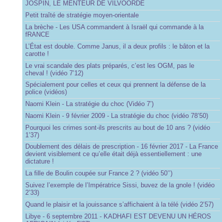
JOSPIN, LE MENTEUR DE VILVOORDE
Petit traîté de stratégie moyen-orientale
La brèche - Les USA commandent à Israël qui commande à la
fRANCE
L’État est double. Comme Janus, il a deux profils : le bâton et la
carotte !
Le vrai scandale des plats préparés, c’est les OGM, pas le
cheval ! (vidéo 7’12)
Spécialement pour celles et ceux qui prennent la défense de la
police (vidéos)
Naomi Klein - La stratégie du choc (Vidéo 7’)
Naomi Klein - 9 février 2009 - La stratégie du choc (vidéo 78’50)
Pourquoi les crimes sont-ils prescrits au bout de 10 ans ? (vidéo
1’37)
Doublement des délais de prescription - 16 février 2017 - La France
devient visiblement ce qu’elle était déjà essentiellement : une
dictature !
La fille de Boulin coupée sur France 2 ? (vidéo 50’’)
Suivez l’exemple de l’Impératrice Sissi, buvez de la gnole ! (vidéo
2’33)
Quand le plaisir et la jouissance s’affichaient à la télé (vidéo 2’57)
Libye - 6 septembre 2011 - KADHAFI EST DEVENU UN HÉROS