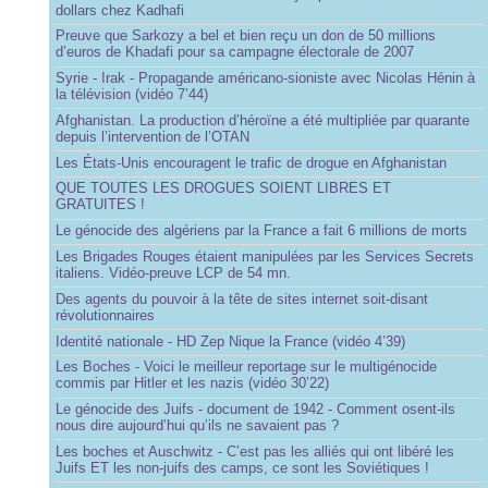
dollars chez Kadhafi
Preuve que Sarkozy a bel et bien reçu un don de 50 millions
d’euros de Khadafi pour sa campagne électorale de 2007
Syrie - Irak - Propagande américano-sioniste avec Nicolas Hénin à
la télévision (vidéo 7’44)
Afghanistan. La production d’héroïne a été multipliée par quarante
depuis l’intervention de l’OTAN
Les États-Unis encouragent le trafic de drogue en Afghanistan
QUE TOUTES LES DROGUES SOIENT LIBRES ET
GRATUITES !
Le génocide des algériens par la France a fait 6 millions de morts
Les Brigades Rouges étaient manipulées par les Services Secrets
italiens. Vidéo-preuve LCP de 54 mn.
Des agents du pouvoir à la tête de sites internet soit-disant
révolutionnaires
Identité nationale - HD Zep Nique la France (vidéo 4’39)
Les Boches - Voici le meilleur reportage sur le multigénocide
commis par Hitler et les nazis (vidéo 30’22)
Le génocide des Juifs - document de 1942 - Comment osent-ils
nous dire aujourd’hui qu’ils ne savaient pas ?
Les boches et Auschwitz - C’est pas les alliés qui ont libéré les
Juifs ET les non-juifs des camps, ce sont les Soviétiques !