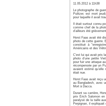
11.05.2012 à 11h38
Le photographe de guer
Pulitzer, est mort jeu
pour laquelle il avait tr
Il était surtout connu 
comme chef de la photo
d’ailleurs été grièvemen
Horst Faas avait été di
photo de cette guerre. E
constitué à "enregistr
Américains et des Viêtn
C’est lui qui avait pris 
photo d’une petite Vie
pour fuir une attaque a
récompensée par un Puli
avaient estimé qu’elle 
était nue.
Horst Faas avait reçu u
au Bangladesh, avec un
Mort à Dacca.
Durant sa carrière, Hor
prix Erich Salomon en
paralysé de la taille a
Perpignan, il expliquait