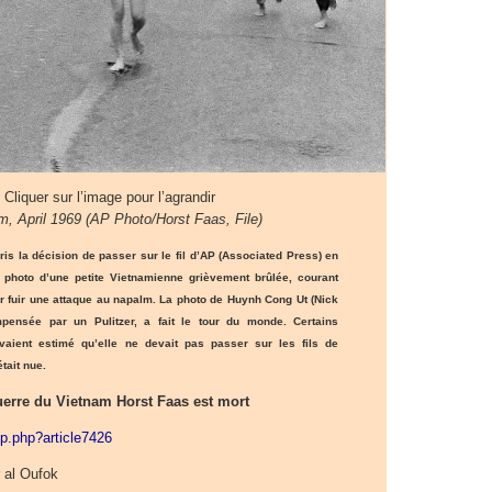
Cliquer sur l’image pour l’agrandir
m, April 1969 (AP Photo/Horst Faas, File)
ris la décision de passer sur le fil d’AP (Associated Press) en
 photo d’une petite Vietnamienne grièvement brûlée, courant
r fuir une attaque au napalm. La photo de Huynh Cong Ut (Nick
pensée par un Pulitzer, a fait le tour du monde. Certains
aient estimé qu’elle ne devait pas passer sur les fils de
était nue.
uerre du Vietnam Horst Faas est mort
ip.php?article7426
 al Oufok