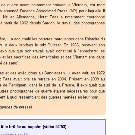
 de guerre ayant notamment couvert le Vietnam, est mort
 a annoncé l’agence Associated Press (AP) pour laquelle il
llé. Né en Allemagne, Horst Faas a notamment coordonné
à partir de 1962 depuis Saïgon, le travail des photographes
ère, il a accumulé les oeuvres marquantes dans l’histoire du
nu à deux reprises le prix Pulitzer. En 1965, recevant son
t expliqué que son travail avait constitué à "enregistrer les
s et les sacrifices des Américains et des Vietnamiens dans
hé de sang".
ures et des exécutions au Bangladesh lui avait valu en 1972
t Faas avait pris sa retraite en 2004. Présent en 2008 au
e de Perpignan, dans le sud de la France, il expliquait que
 autres photographes de guerre étaient nécessaires pour que
oient à quoi ressemblent des guerres menées en leur nom.
agences de presse)
 fille brûlée au napalm (vidéo 52’53) :