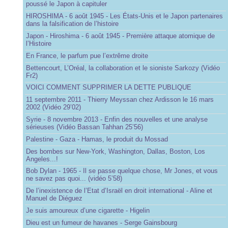
poussé le Japon à capituler
HIROSHIMA - 6 août 1945 - Les États-Unis et le Japon partenaires
dans la falsification de l’histoire
Japon - Hiroshima - 6 août 1945 - Première attaque atomique de
l’Histoire
En France, le parfum pue l’extrême droite
Bettencourt, L’Oréal, la collaboration et le sioniste Sarkozy (Vidéo
Fr2)
VOICI COMMENT SUPPRIMER LA DETTE PUBLIQUE
11 septembre 2011 - Thierry Meyssan chez Ardisson le 16 mars
2002 (Vidéo 29’02)
Syrie - 8 novembre 2013 - Enfin des nouvelles et une analyse
sérieuses (Vidéo Bassan Tahhan 25’56)
Palestine - Gaza - Hamas, le produit du Mossad
Des bombes sur New-York, Washington, Dallas, Boston, Los
Angeles...!
Bob Dylan - 1965 - Il se passe quelque chose, Mr Jones, et vous
ne savez pas quoi... (vidéo 5’58)
De l’inexistence de l’Etat d’Israël en droit international - Aline et
Manuel de Diéguez
Je suis amoureux d’une cigarette - Higelin
Dieu est un fumeur de havanes - Serge Gainsbourg