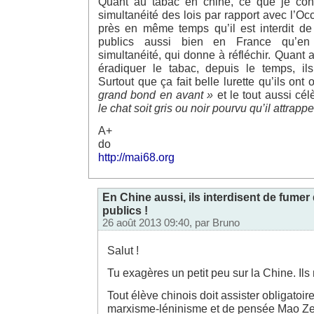
Quant au tabac en chine, ce que je const
simultanéité des lois par rapport avec l’Oc
près en même temps qu’il est interdit de
publics aussi bien en France qu’en 
simultanéité, qui donne à réfléchir. Quant 
éradiquer le tabac, depuis le temps, ils
Surtout que ça fait belle lurette qu’ils ont
grand bond en avant »
et le tout aussi cé
le chat soit gris ou noir pourvu qu’il attrappe
A+
do
http://mai68.org
En Chine aussi, ils interdisent de fumer 
publics !
26 août 2013 09:40, par
Bruno
Salut !
Tu exagères un petit peu sur la Chine. Ils
Tout élève chinois doit assister obligatoi
marxisme-léninisme et de pensée Mao Z