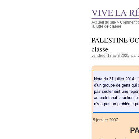
VIVE LA R
Accueil du site
>
Comment pu
la lutte de classe
PALESTINE OCCUP
classe
vendredi 18 avril 2025
, par
Note du 31 juillet 2014 :
J
d’un groupe de gens qui
pas seulement une réponse
au prolétariat israélien j
n’y a pas un problème pa
8 janvier 2007
P