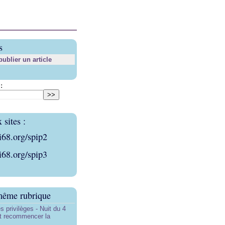
s
blier un article
:
sites :
i68.org/spip2
i68.org/spip3
même rubrique
s privilèges - Nuit du 4
aut recommencer la