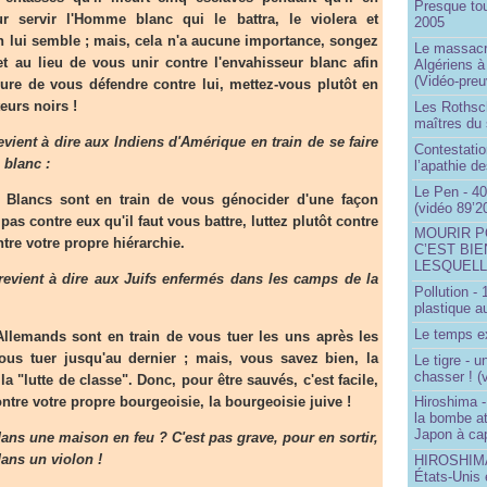
Presque to
ur servir l'Homme blanc qui le battra, le violera et
2005
 lui semble ; mais, cela n'a aucune importance, songez
Le massacr
 et au lieu de vous unir contre l'envahisseur blanc afin
Algériens à
(Vidéo-preu
ure de vous défendre contre lui, mettez-vous plutôt en
eurs noirs !
Les Rothsch
maîtres du
ent à dire aux Indiens d'Amérique en train de se faire
Contestatio
 blanc :
l’apathie d
Le Pen - 40
Blancs sont en train de vous génocider d'une façon
(vidéo 89’2
pas contre eux qu'il faut vous battre, luttez plutôt contre
MOURIR P
tre votre propre hiérarchie.
C’EST BIE
LESQUELL
vient à dire aux Juifs enfermés dans les camps de la
Pollution -
plastique a
Le temps ex
llemands sont en train de vous tuer les uns après les
vous tuer jusqu'au dernier ; mais, vous savez bien, la
Le tigre - 
chasser ! (
la "lutte de classe". Donc, pour être sauvés, c'est facile,
ntre votre propre bourgeoisie, la bourgeoisie juive !
Hiroshima -
la bombe a
Japon à cap
ns une maison en feu ? C'est pas grave, pour en sortir,
dans un violon !
HIROSHIMA 
États-Unis 