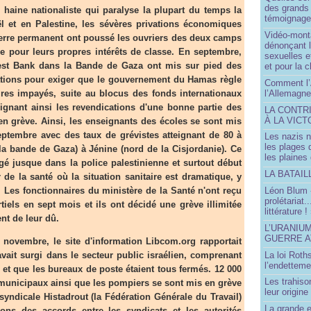
des grands
aine nationaliste qui paralyse la plupart du temps la
témoignage 
ël et en Palestine, les sévères privations économiques
Vidéo-mont
guerre permanent ont poussé les ouvriers des deux camps
dénonçant l
e pour leurs propres intérêts de classe. En septembre,
sexuelles e
st Bank dans la Bande de Gaza ont mis sur pied des
et pour la 
ations pour exiger que le gouvernement du Hamas règle
Comment l’
ires impayés, suite au blocus des fonds internationaux
l’Allemagne
ejoignant ainsi les revendications d'une bonne partie des
LA CONTR
À LA VICT
en grève. Ainsi, les enseignants des écoles se sont mis
eptembre avec des taux de grévistes atteignant de 80 à
Les nazis n
les plages
a bande de Gaza) à Jénine (nord de la Cisjordanie). Ce
les plaines
é jusque dans la police palestinienne et surtout début
LA BATAI
 de la santé où la situation sanitaire est dramatique, y
 Les fonctionnaires du ministère de la Santé n'ont reçu
Léon Blum 
prolétariat.
tiels en sept mois et ils ont décidé une grève illimitée
littérature !
nt de leur dû.
L’URANIU
GUERRE 
ovembre, le site d'information Libcom.org rapportait
vait surgi dans le secteur public israélien, comprenant
La loi Roth
l’endetteme
, et que les bureaux de poste étaient tous fermés. 12 000
Les trahiso
municipaux ainsi que les pompiers se sont mis en grève
leur origine
 syndicale Histadrout (la Fédération Générale du Travail)
La grande 
ons des accords entre les syndicats et les autorités