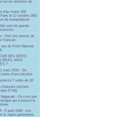
ut sur les émeutes de
e d’au moins 200
 Paris le 17 octobre 1961
ve de manipulation)
ild sont les grands
 sionisme
n - Voici les raisons de
es Français
 ans de Front National
0)
OUR DES IDEES,
N BEAU, MAIS
ES ?
 11 mars 2016 - Du
u menu d’une bactérie
iste-t-il ? vidéo de 18’
un chasseur sachant
vidéo 57’44)
 Nagazaki - Ce n’est pas
tomique qui a poussé le
ituler
- 6 août 1945 - Les
et le Japon partenaires