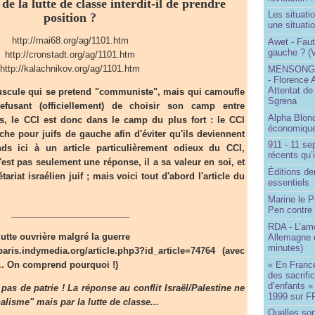
de la lutte de classe interdit-il de prendre
Les situati
position ?
une situati
http://mai68.org/ag/1101.htm
Awet - Faut-
gauche ? (V
http://cronstadt.org/ag/1101.htm
http://kalachnikov.org/ag/1101.htm
MENSONGE
- Florence 
Attentat de
cule qui se pretend "communiste", mais qui camoufle
Sgrena
fusant (officiellement) de choisir son camp entre
Alpha Blon
es, le CCI est donc dans le camp du plus fort : le CCI
économique
che pour juifs de gauche afin d'éviter qu'ils deviennent
911 - 11 se
ds ici à un article particulièrement odieux du CCI,
récents qu’i
st pas seulement une réponse, il a sa valeur en soi, et
Éditions de
ariat israélien juif ; mais voici tout d'abord l'article du
essentiels
Marine le P
Pen contre
________________________
RDA - L’am
 lutte ouvrière malgré la guerre
Allemagne d
minutes)
s.indymedia.org/article.php3?id_article=74764 (avec
« En France
.. On comprend pourquoi !)
des sacrifi
d’enfants »
 pas de patrie ! La réponse au conflit Israël/Palestine ne
1999 sur F
alisme" mais par la lutte de classe...
Quelles so