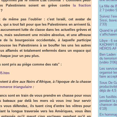
nt opprimés par le même État colonial ? Comment peut-
es Palestiniens soient en grève contre
la fraction
La fille de
2 ? (vidéo 5
?
Suivez l’ex
e même pas l'oublier : c'est Israël, cet avatar de
Sissi, buve
2’33)
, qui a tout fait pour que les Palestiniens en arrivent là.
a aucunement lutte de classe dans les actuelles grèves et
Quand le pl
s’affichaien
nes, mais seulement une misère absolue, et une affreuse
te de la bourgeoisie occidentale,
à laquelle participe
Libye - 6 s
KADHAFI 
ousse les Palestiniens à se bouffer les uns les autres
HÉROS AFR
plus affamés et totalement enfermés dans un espace qui
Ben Laden e
 chaque jour un peu plus.
du terroris
(vidéo 3’06
 sont pris au piège comme des rats" :
Les service
organisé le
85.htm
faire accep
ent à dire aux Noirs d'Afrique, à l'époque de la chasse
Sous De Ga
productivit
mmerce triangulaire
:
déjà de 4,5
ancs sont en train de vous prendre en chasse pour vous
Les fusillés
 bateaux par delà les mers où vous irez leur servir
pendant la 
chanson de
 vous défendez, ils tuent cinq d'entre les vôtres pour
6’19)
dant la longue traversée vers les Amériques, vous êtes
En hommage
 entassés qu'il meurt cinq esclaves pendant qu'il en