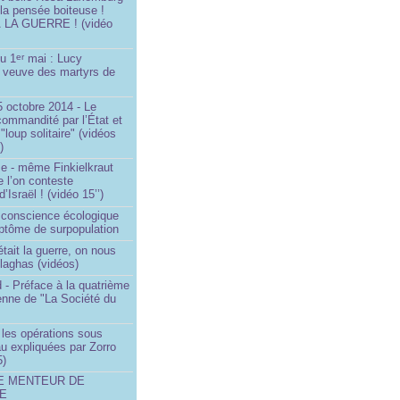
 la pensée boiteuse !
LA GUERRE ! (vidéo
du 1
mai : Lucy
er
a veuve des martyrs de
 octobre 2014 - Le
commandité par l’État et
"loup solitaire" (vidéos
)
me - même Finkielkraut
 l’on conteste
d’Israël ! (vidéo 15’’)
e conscience écologique
ptôme de surpopulation
était la guerre, on nous
llaghas (vidéos)
 - Préface à la quatrième
lienne de "La Société du
- les opérations sous
u expliquées par Zorro
5)
LE MENTEUR DE
DE