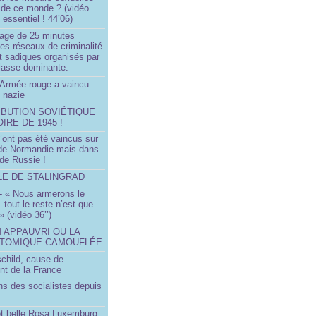
 de ce monde ? (vidéo
essentiel ! 44’06)
age de 25 minutes
es réseaux de criminalité
t sadiques organisés par
classe dominante.
Armée rouge a vaincu
 nazie
IBUTION SOVIÉTIQUE
OIRE DE 1945 !
’ont pas été vaincus sur
 de Normandie mais dans
 de Russie !
LLE DE STALINGRAD
- « Nous armerons le
.. tout le reste n’est que
 » (vidéo 36’’)
M APPAUVRI OU LA
ATOMIQUE CAMOUFLÉE
schild, cause de
nt de la France
ns des socialistes depuis
et belle Rosa Luxemburg