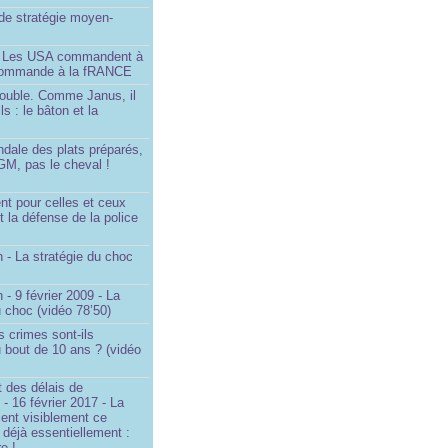
é de stratégie moyen-
- Les USA commandent à
 commande à la fRANCE
double. Comme Janus, il
ls : le bâton et la
ndale des plats préparés,
GM, pas le cheval !
)
t pour celles et ceux
t la défense de la police
 - La stratégie du choc
 - 9 février 2009 - La
u choc (vidéo 78’50)
s crimes sont-ils
u bout de 10 ans ? (vidéo
 des délais de
 - 16 février 2017 - La
ent visiblement ce
t déjà essentiellement :
e !