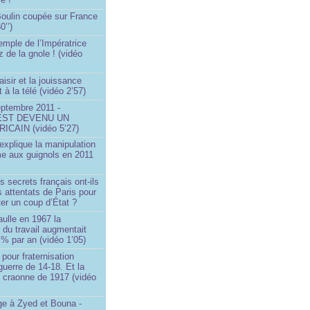
 Boulin coupée sur France
0’’)
emple de l’Impératrice
z de la gnole ! (vidéo
aisir et la jouissance
t à la télé (vidéo 2’57)
eptembre 2011 -
EST DEVENU UN
ICAIN (vidéo 5’27)
xplique la manipulation
me aux guignols en 2011
)
s secrets français ont-ils
s attentats de Paris pour
ter un coup d’État ?
ulle en 1967 la
é du travail augmentait
 % par an (vidéo 1’05)
 pour fraternisation
guerre de 14-18. Et la
 craonne de 1917 (vidéo
 à Zyed et Bouna -