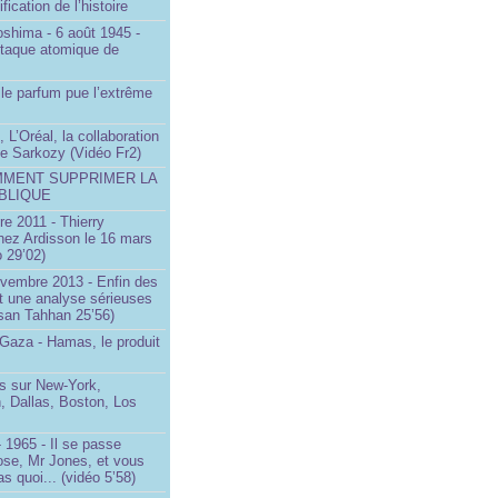
ification de l’histoire
oshima - 6 août 1945 -
ttaque atomique de
le parfum pue l’extrême
 L’Oréal, la collaboration
ste Sarkozy (Vidéo Fr2)
MMENT SUPPRIMER LA
BLIQUE
e 2011 - Thierry
ez Ardisson le 16 mars
 29’02)
ovembre 2013 - Enfin des
t une analyse sérieuses
san Tahhan 25’56)
 Gaza - Hamas, le produit
 sur New-York,
, Dallas, Boston, Los
 1965 - Il se passe
ose, Mr Jones, et vous
s quoi... (vidéo 5’58)