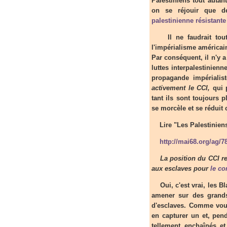
Palestiniens tout auta
on se réjouir que d
palestinienne résistante
Il ne faudrait tout d
l'impérialisme américain
Par conséquent, il n'y 
luttes interpalestinien
propagande impérialis
activement le CCI,
qui p
tant ils sont toujours 
se morcèle et se réduit
Lire "Les Palestiniens
http://mai68.org/ag/7
La position du CCI revi
aux esclaves pour
le co
Oui, c'est vrai, les Bl
amener sur des grands
d'esclaves. Comme vous
en capturer un et, pen
tellement enchaînés et