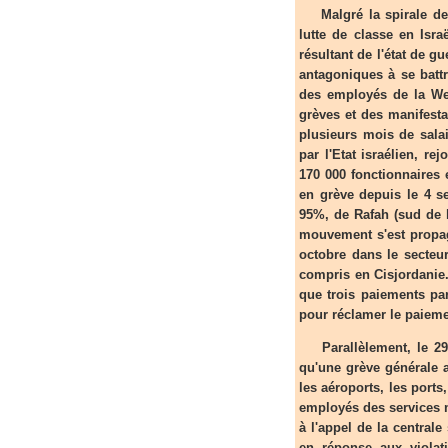
Malgré la spirale de h
lutte de classe en Isra
résultant de l'état de 
antagoniques à se battr
des employés de la We
grèves et des manifest
plusieurs mois de sala
par l'Etat israélien, r
170 000 fonctionnaires 
en grève depuis le 4 s
95%, de Rafah (sud de l
mouvement s'est propag
octobre dans le secteur
compris en Cisjordanie.
que trois paiements par
pour réclamer le paieme
Parallèlement, le 29 n
qu'une grève générale a
les aéroports, les ports
employés des services 
à l'appel de la centrale
en réponse aux violati