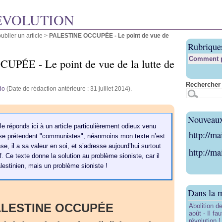
ÉVOLUTION
blier un article
>
PALESTINE OCCUPÉE - Le point de vue de
Rubrique
Comment pu
ÉE - Le point de vue de la lutte de
Rechercher 
do
(Date de rédaction antérieure : 31 juillet 2014).
Nouveaux 
e réponds ici à un article particulièrement odieux venu
http://ma
 se prétendent "communistes", néanmoins mon texte n’est
, il a sa valeur en soi, et s’adresse aujourd’hui surtout
http://ma
uif. Ce texte donne la solution au problème sioniste, car il
lestinien, mais un problème sioniste !
Dans la 
ALESTINE OCCUPÉE
Abolition de
août - Il f
révolution !