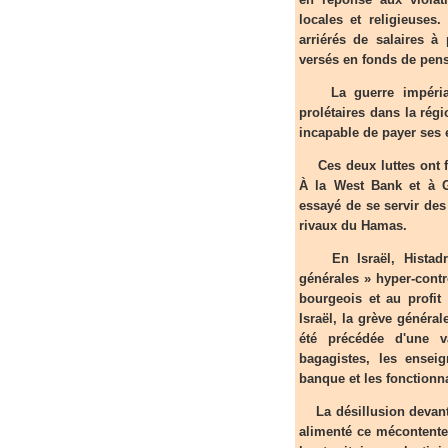
locales et religieuses
arriérés de salaires à
versés en fonds de pens
La guerre impérialis
prolétaires dans la rég
incapable de payer ses 
Ces deux luttes ont fai
À la West Bank et à Ga
essayé de se servir de
rivaux du Hamas.
En Israël, Histadrou
générales » hyper-contr
bourgeois et au profit d
Israël, la grève général
été précédée d'une 
bagagistes, les enseig
banque et les fonctionna
La désillusion devant l
alimenté ce mécontente