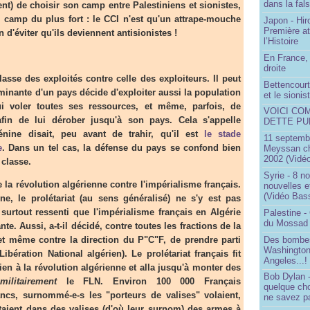
dans la fals
t) de choisir son camp entre Palestiniens et sionistes,
 camp du plus fort : le CCI n'est qu'un attrape-mouche
Japon - Hir
Première a
 d'éviter qu'ils deviennent antisionistes !
l’Histoire
En France, 
droite
asse des exploités contre celle des exploiteurs. Il peut
Bettencourt,
ominante d'un pays décide d'exploiter aussi la population
et le sioni
ui voler toutes ses ressources, et même, parfois, de
VOICI CO
 afin de lui dérober jusqu'à son pays. Cela s'appelle
DETTE PU
énine disait, peu avant de trahir, qu'il est
le stade
11 septembr
e
. Dans un tel cas, la défense du pays se confond bien
Meyssan ch
2002 (Vidéo
 classe.
Syrie - 8 n
 révolution algérienne contre l'impérialisme français.
nouvelles e
(Vidéo Bas
ne, le prolétariat (au sens généralisé) ne s'y est pas
 surtout ressenti que l'impérialisme français en Algérie
Palestine -
du Mossad
ante. Aussi, a-t-il décidé, contre toutes les fractions de la
Des bombes
et même contre la direction du P"C"F, de prendre parti
Washington
ibération National algérien). Le prolétariat français fit
Angeles...!
ien à la révolution algérienne et alla jusqu'à monter des
Bob Dylan -
r
militairement
le FLN. Environ 100 000 Français
quelque ch
ancs, surnommé-e-s les "porteurs de valises" volaient,
ne savez pa
rtaient dans des valises (d'où leur surnom) des armes à