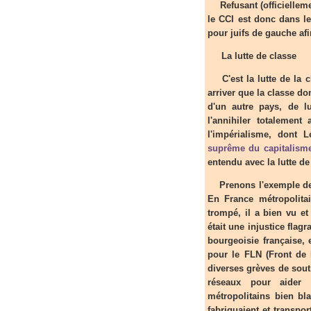
Refusant (officiellemen
le CCI est donc dans le
pour juifs de gauche afin
La lutte de classe
C'est la lutte de la cl
arriver que la classe d
d'un autre pays, de l
l'annihiler totalement
l'impérialisme, dont L
suprême du capitalism
entendu avec la lutte de
Prenons l'exemple de la
En France métropolitai
trompé, il a bien vu et
était une injustice flagr
bourgeoisie française, 
pour le FLN (Front de L
diverses grèves de sout
réseaux pour aide
métropolitains bien bl
fabriquaient et transpo