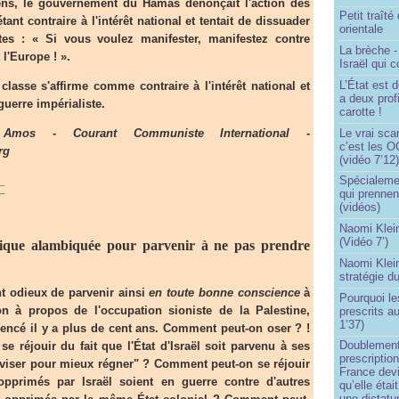
niens, le gouvernement du Hamas dénonçait l'action des
Petit traît
nt contraire à l'intérêt national et tentait de dissuader
orientale
tes : « Si vous voulez manifester, manifestez contre
La brèche 
 l'Europe ! ».
Israël qui
L’État est 
lasse s'affirme comme contraire à l'intérêt national et
a deux profi
guerre impérialiste.
carotte !
Le vrai sca
mos - Courant Communiste International -
c’est les O
rg
(vidéo 7’12
_
Spécialemen
qui prennen
¯
(vidéos)
Naomi Klein
(Vidéo 7’)
rique alambiquée pour parvenir à ne pas prendre
Naomi Klein
stratégie d
t odieux de parvenir ainsi
en toute bonne conscience
à
Pourquoi le
n à propos de l'occupation sioniste de la Palestine,
prescrits a
1’37)
ncé il y a plus de cent ans. Comment peut-on oser ? !
Doublement
 réjouir du fait que l'État d'Israël soit parvenu à ses
prescription
diviser pour mieux régner" ? Comment peut-on se réjouir
France devi
opprimés par Israël soient en guerre contre d'autres
qu’elle étai
une dictatur