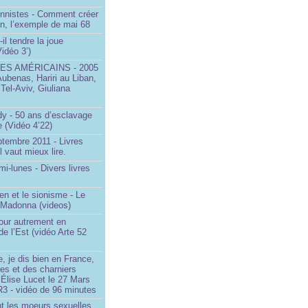
onnistes - Comment créer
on, l’exemple de mai 68
il tendre la joue
idéo 3’)
S AMÉRICAINS - 2005
Aubenas, Hariri au Liban,
 Tel-Aviv, Giuliana
dy - 50 ans d’esclavage
 (Vidéo 4’22)
ptembre 2011 - Livres
l vaut mieux lire.
mi-lunes - Divers livres
en et le sionisme - Le
 Madonna (videos)
our autrement en
e l’Est (vidéo Arte 52
, je dis bien en France,
ces et des charniers
 Élise Lucet le 27 Mars
R3 - vidéo de 96 minutes
nt les moeurs sexuelles