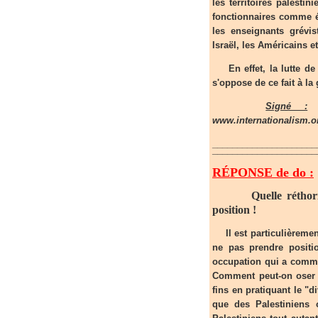
les territoires palesti
fonctionnaires comme éta
les enseignants grévis
Israël, les Américains et
En effet, la lutte de c
s'oppose de ce fait à la 
Signé :
A
www.internationalism.o
_____________________
¯¯¯¯¯¯¯¯¯¯¯¯¯¯¯¯¯¯¯¯¯
RÉPONSE de do :
Quelle rétho
position !
Il est particulièremen
ne pas prendre positio
occupation qui a comme
Comment peut-on oser se
fins en pratiquant le "
que des Palestiniens 