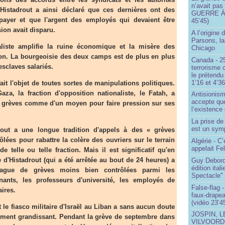
n’avait pas
. Histadrout a ainsi déclaré que ces dernières ont des
GUERRE À 
 payer et que l'argent des employés qui devaient être
45’45)
ion avait disparu.
A l’origine 
Parsons, l
te amplifie la ruine économique et la misère des
Chicago
ion. La bourgeoisie des deux camps est de plus en plus
Canada - 25
esclaves salariés.
terrorisme 
le prétendu 
1’16 et 4’36
t l'objet de toutes sortes de manipulations politiques.
za, la fraction d'opposition nationaliste, le Fatah, a
Antisionis
accepte que
s grèves comme d'un moyen pour faire pression sur ses
l’existence 
La prise d
est un sym
t a une longue tradition d'appels à des « grèves
ôlées pour rabattre la colère des ouvriers sur le terrain
Algérie - C’
appelait Fe
e telle ou telle fraction. Mais il est significatif qu'en
e d'Histadrout (qui a été arrêtée au bout de 24 heures) a
Guy Debord
édition ita
vague de grèves moins bien contrôlées parmi les
Spectacle"
nants, les professeurs d'université, les employés de
False-flag 
ires.
faux-drapea
(vidéo 23’4
e fiasco militaire d'Israël au Liban a sans aucun doute
JOSPIN, 
ment grandissant. Pendant la grève de septembre dans
VILVOOR