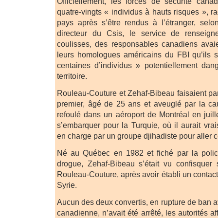
Officiellement, les forces de sécurité cana
quatre-vingts « individus à hauts risques », r
pays après s’être rendus à l’étranger, sel
directeur du Csis, le service de renseig
coulisses, des responsables canadiens avai
leurs homologues américains du FBI qu’ils su
centaines d’individus » potentiellement dan
territoire.
Rouleau-Couture et Zehaf-Bibeau faisaient par
premier, âgé de 25 ans et aveuglé par la cau
refoulé dans un aéroport de Montréal en juill
s’embarquer pour la Turquie, où il aurait vra
en charge par un groupe djihadiste pour aller 
Né au Québec en 1982 et fiché par la polic
drogue, Zehaf-Bibeau s’était vu confisque
Rouleau-Couture, après avoir établi un contac
Syrie.
Aucun des deux convertis, en rupture de ban av
canadienne, n’avait été arrêté, les autorités a