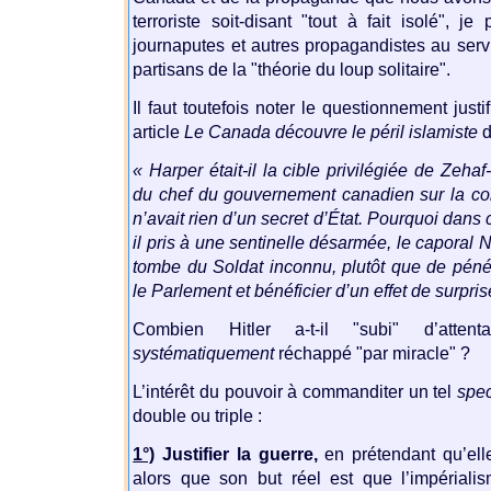
terroriste soit-disant "tout à fait isolé", j
journaputes et autres propagandistes au servi
partisans de la "théorie du loup solitaire".
Il faut toutefois noter le questionnement just
article
Le Canada découvre le péril islamiste
d
« Harper était-il la cible privilégiée de Zeh
du chef du gouvernement canadien sur la col
n’avait rien d’un secret d’État. Pourquoi dans 
il pris à une sentinelle désarmée, le caporal N
tombe du Soldat inconnu, plutôt que de péné
le Parlement et bénéficier d’un effet de surpr
Combien Hitler a-t-il "subi" d’atten
systématiquement
réchappé "par miracle" ?
L’intérêt du pouvoir à commanditer un tel
spec
double ou triple :
1°)
Justifier la guerre,
en prétendant qu’ell
alors que son but réel est que l’impériali