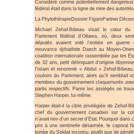
Considéré comme potentiellement dangereux, 
fédéral était dans la ligne de mire des autorités
La PhytothérapieDossier FigaroPartner Découv
Michael Zehaf-Bibeau visait le cœur du 
Parlement fédéral d’Ottawa, où, deux sem
députés avaient voté l’entrée en guerre
mouvance djihadiste Daech au Moyen-Orient
coalition internationale rassemblée par les É
de 32 ans, petit délinquant d’origine libyenn
l’islam et renommé « Abdul » Zehaf-Bibeau,
couloirs du Parlement, alors qu’il semblait v
membres du gouvernement claquemurés avec
partis respectifs. Parmi les assiégés se trouv
Stephen Harper, lui-même.
Harper était-il la cible privilégiée de Zehaf
chef du gouvernement canadien sur la coll
n’avait rien d’un secret d’État. Pourquoi dans c
pris à une sentinelle désarmée, le caporal Na
tombe du Soldat inconnu, plutôt que de pénétr