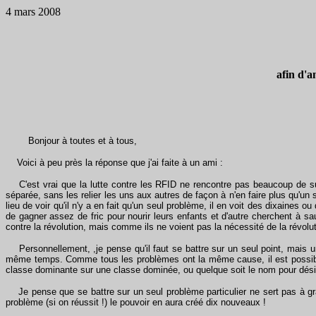
4 mars 2008
afin d'a
Bonjour à toutes et à tous,
Voici à peu près la réponse que j'ai faite à un ami :
C'est vrai que la lutte contre les RFID ne rencontre pas beaucoup de su
séparée, sans les relier les uns aux autres de façon à n'en faire plus qu'u
lieu de voir qu'il n'y a en fait qu'un seul problème, il en voit des dixaines
de gagner assez de fric pour nourir leurs enfants et d'autre cherchent à 
contre la révolution, mais comme ils ne voient pas la nécessité de la révolut
Personnellement, ,je pense qu'il faut se battre sur un seul point, mais un
même temps. Comme tous les problèmes ont la même cause, il est possible 
classe dominante sur une classe dominée, ou quelque soit le nom pour désign
Je pense que se battre sur un seul problème particulier ne sert pas à gra
problème (si on réussit !) le pouvoir en aura créé dix nouveaux !