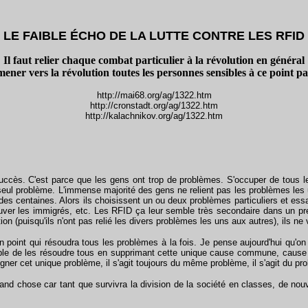
LE FAIBLE ÉCHO DE LA LUTTE CONTRE LES RFID
Il faut relier chaque combat particulier à la révolution en général
mener vers la révolution toutes les personnes sensibles à ce point par
http://mai68.org/ag/1322.htm
http://cronstadt.org/ag/1322.htm
http://kalachnikov.org/ag/1322.htm
ccès. C'est parce que les gens ont trop de problèmes. S'occuper de tous le
n seul problème. L'immense majorité des gens ne relient pas les problèmes le
 ou des centaines. Alors ils choisissent un ou deux problèmes particuliers et 
sauver les immigrés, etc. Les RFID ça leur semble très secondaire dans un pr
ion (puisqu'ils n'ont pas relié les divers problèmes les uns aux autres), ils ne
 point qui résoudra tous les problèmes à la fois. Je pense aujourd'hui qu'on 
de les résoudre tous en supprimant cette unique cause commune, cause qui 
er cet unique problème, il s'agit toujours du même problème, il s'agit du pr
nd chose car tant que survivra la division de la société en classes, de nou