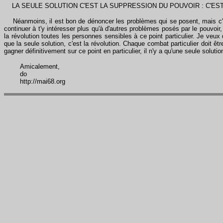
LA SEULE SOLUTION C'EST LA SUPPRESSION DU POUVOIR : C'EST
Néanmoins, il est bon de dénoncer les problèmes qui se posent, mais c'est
continuer à t'y intéresser plus qu'à d'autres problèmes posés par le pouvoir, 
la révolution toutes les personnes sensibles à ce point particulier. Je veu
que la seule solution, c'est la révolution. Chaque combat particulier doit ê
gagner définitivement sur ce point en particulier, il n'y a qu'une seule solut
Amicalement,
do
http://mai68.org