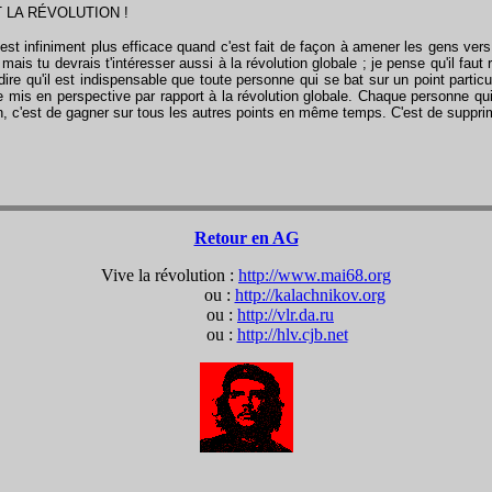
 LA RÉVOLUTION !
 infiniment plus efficace quand c'est fait de façon à amener les gens vers 
mais tu devrais t'intéresser aussi à la révolution globale ; je pense qu'il faut
x dire qu'il est indispensable que toute personne qui se bat sur un point par
tre mis en perspective par rapport à la révolution globale. Chaque personne q
ion, c'est de gagner sur tous les autres points en même temps. C'est de supprimer
Retour en AG
Vive la révolution :
http://www.mai68.org
ou :
http://kalachnikov.org
ou :
http://vlr.da.ru
ou :
http://hlv.cjb.net