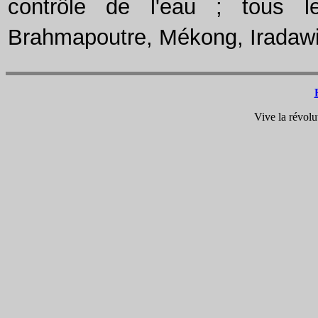
contrôle de l'eau ; tous l
Brahmapoutre, Mékong, Iradawi,
Vive la révolu
ou
ou
ou