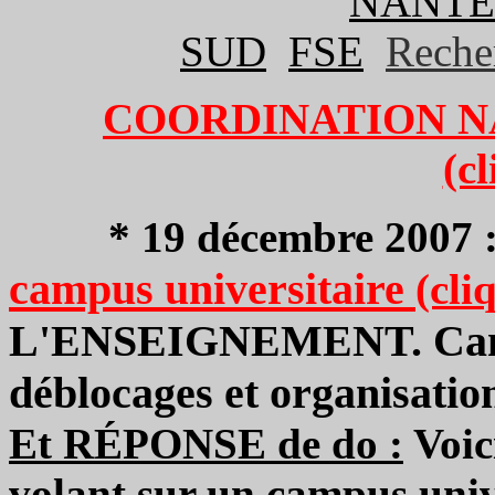
NANTE
SUD
FSE
Reche
COORDINATION N
(c
* 19 décembre 2007 
campus universitaire
(cli
L'ENSEIGNEMENT. Campu
déblocages et organisation
Et RÉPONSE de do :
Voici
volant sur un campus unive