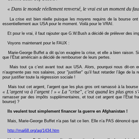
« Dans le monde réellement renversé, le vrai est un moment du fau
La crise est bien réelle puisque les moyens requins de la bourse ont 
essentiellement aux USA pour le moment. Voilà pour le VRAI.
Et pour le vrai, il faut rajouter que G.W.Bush a décidé de prélever des imp
Voyons maintenant pour le FAUX :
Marie-George Buffet a dit qu’on exagère la crise, et elle a bien raison. S
que l’État américain a décidé de rembourser de leurs pertes.
Mais tout ça c’est avant tout aux USA. Alors, pourquoi nous dit-on en fR
n’augmente pas nos salaires, pour "justifier" qu’il faut retarder l’âge de la re
pour justifier toute la régression sociale !
Mais tout cet argent, l’argent que les plus gros ont ramassé à la bourse d
« L’argent va à l’argent ! » « La "crise", c’est quand les plus gros s
ramasser par des impôts supplémentaires, et tout cet argent que l’État fr
bourse) ?
Ils veulent tout simplement financer la guerre en Afghanistan !
Mais, Marie-George Buffet n'a pas fait ce lien. Elle n’a PAS dénoncé que
http://mai68.org/ag/1434.htm