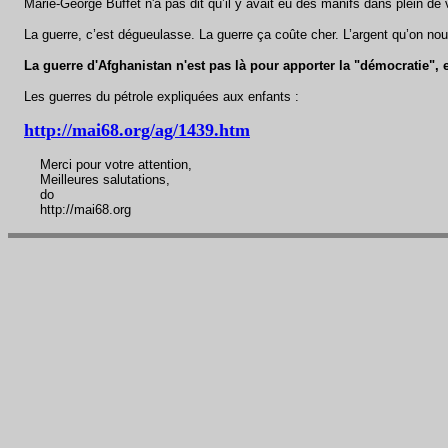
Marie-George Buffet n'a pas dit qu’il y avait eu des manifs dans plein de vi
La guerre, c’est dégueulasse. La guerre ça coûte cher. L’argent qu’on nous
La guerre d'Afghanistan n'est pas là pour apporter la "démocratie", ell
Les guerres du pétrole expliquées aux enfants :
http://mai68.org/ag/1439.htm
Merci pour votre attention,
Meilleures salutations,
do
http://mai68.org