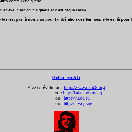
lles contre cette guerre.
 enlève, c’est pour la guerre et c’est dégueulasse !
e n'est pas là non plus pour la libération des femmes, elle est là pour l
Retour en AG
Vive la révolution :
http://www.mai68.org
ou :
http://kalachnikov.org
ou :
http://vlr.da.ru
ou :
http://hlv.cjb.net