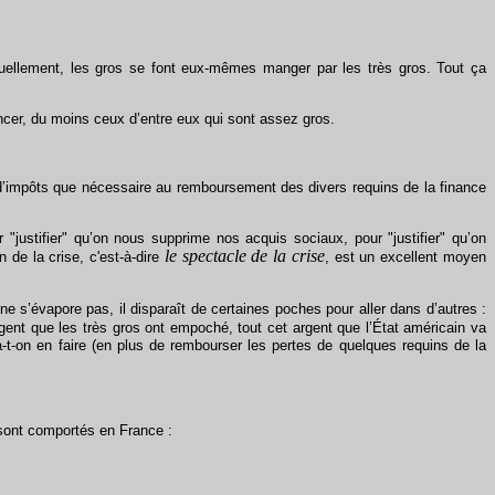
ellement, les gros se font eux-mêmes manger par les très gros. Tout ça
incer, du moins ceux d’entre eux qui sont assez gros.
s d’impôts que nécessaire au remboursement des divers requins de la finance
justifier" qu’on nous supprime nos acquis sociaux, pour "justifier" qu’on
le spectacle de la crise
on de la crise, c'est-à-dire
, est un excellent moyen
 s’évapore pas, il disparaît de certaines poches pour aller dans d’autres :
ent que les très gros ont empoché, tout cet argent que l’État américain va
-t-on en faire (en plus de rembourser les pertes de quelques requins de la
sont comportés en France :