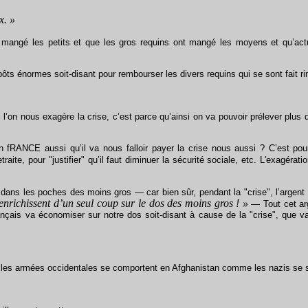
x. »
mangé les petits et que les gros requins ont mangé les moyens et qu’actu
ôts énormes soit-disant pour rembourser les divers requins qui se sont fait r
i l’on nous exagère la crise, c’est parce qu’ainsi on va pouvoir prélever plu
ANCE aussi qu’il va nous falloir payer la crise nous aussi ? C’est pour "
traite, pour "justifier" qu’il faut diminuer la sécurité sociale, etc. L'exagérati
ans les poches des moins gros — car bien sûr, pendant la "crise", l’argent ne
’enrichissent d’un seul coup sur le dos des moins gros ! »
— Tout cet arg
ançais va économiser sur notre dos soit-disant à cause de la "crise", que va
 les armées occidentales se comportent en Afghanistan comme les nazis se 