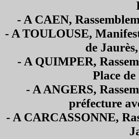
- A CAEN, Rassembleme
- A TOULOUSE, Manifesta
de Jaurès,
- A QUIMPER, Rassemb
Place de 
- A ANGERS, Rassemb
préfecture av
- A CARCASSONNE, Rass
J