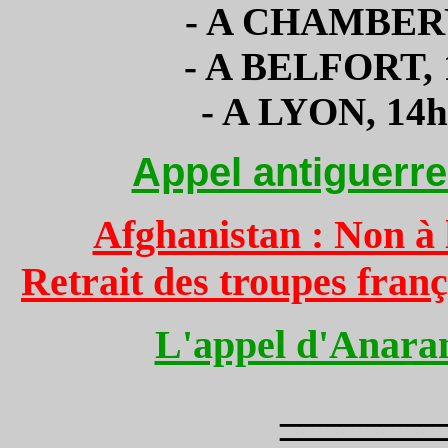
- A CHAMBERY,
- A BELFORT, 1
- A LYON, 14h,
Appel antiguerre
Afghanistan : Non à l
Retrait des troupes franç
L'appel d'Anaram
________