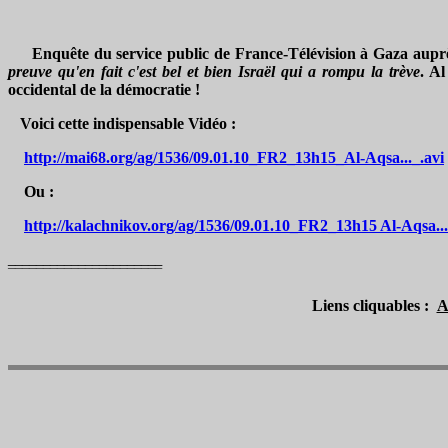
Enquête du service public de France-Télévision à Gaza auprès
preuve qu'en fait c'est bel et bien Israël qui a rompu la trève
. Al
occidental de la démocratie !
Voici cette indispensable Vidéo :
http://mai68.org/ag/1536/09.01.10_FR2_13h15_Al-Aqsa..._.avi
Ou :
http://kalachnikov.org/ag/1536/09.01.10_FR2_13h15 Al-Aqsa...
______________________
¯¯¯¯¯¯¯¯¯¯¯¯¯¯¯¯¯¯¯¯¯¯
Liens cliquables :
A