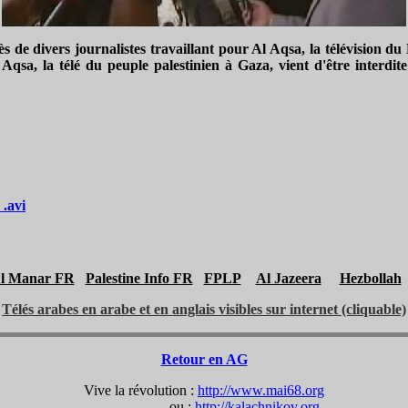
 de divers journalistes travaillant pour Al Aqsa, la télévision du
 Aqsa, la télé du peuple palestinien à Gaza, vient d'être interdit
 .avi
l Manar FR
Palestine Info FR
FPLP
Al Jazeera
Hezbollah
Télés arabes en arabe et en anglais visibles sur internet (cliquable)
Retour en AG
Vive la révolution :
http://www.mai68.org
ou :
http://kalachnikov.org