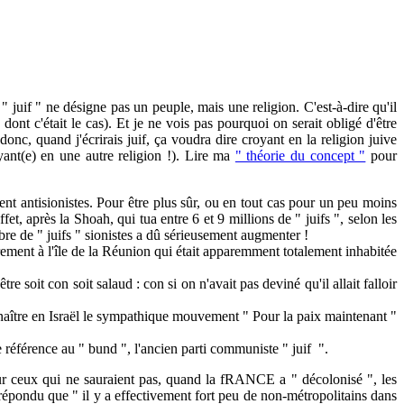
uif " ne désigne pas un peuple, mais une religion. C'est-à-dire qu'il
dont c'était le cas). Et je ne vois pas pourquoi on serait obligé d'être
donc, quand j'écrirais juif, ça voudra dire croyant en la religion juive
yant(e) en une autre religion !). Lire ma
" théorie du concept "
pour
nt antisionistes. Pour être plus sûr, ou en tout cas pour un peu moins
ffet, après la Shoah, qui tua entre 6 et 9 millions de " juifs ", selon les
mbre de " juifs " sionistes a dû sérieusement augmenter !
airement à l'île de la Réunion qui était apparemment totalement inhabitée
 soit con soit salaud : con si on n'avait pas deviné qu'il allait falloir
aître en Israël le sympathique mouvement " Pour la paix maintenant "
 référence au " bund ", l'ancien parti communiste " juif ".
ceux qui ne sauraient pas, quand la fRANCE a " décolonisé ", les
pondu que " il y a effectivement fort peu de non-métropolitains dans