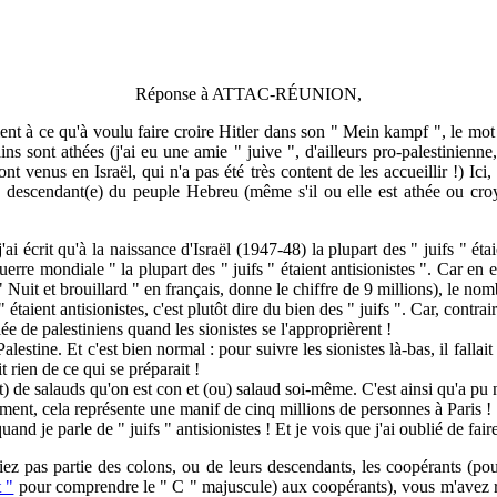
Réponse à ATTAC-RÉUNION,
à ce qu'à voulu faire croire Hitler dans son " Mein kampf ", le mot " j
s sont athées (j'ai eu une amie " juive ", d'ailleurs pro-palestinienne, 
 venus en Israël, qui n'a pas été très content de les accueillir !) Ici, 
 ou descendant(e) du peuple Hebreu (même s'il ou elle est athée ou cro
crit qu'à la naissance d'Israël (1947-48) la plupart des " juifs " étaie
guerre mondiale " la plupart des " juifs " étaient antisionistes ". Car en e
 Nuit et brouillard " en français, donne le chiffre de 9 millions), le no
taient antisionistes, c'est plutôt dire du bien des " juifs ". Car, contr
ée de palestiniens quand les sionistes se l'approprièrent !
. Et c'est bien normal : pour suivre les sionistes là-bas, il fallait être
t rien de ce qui se préparait !
e salauds qu'on est con et (ou) salaud soi-même. C'est ainsi qu'a pu n
ent, cela représente une manif de cinq millions de personnes à Paris !
 parle de " juifs " antisionistes ! Et je vois que j'ai oublié de faire
 partie des colons, ou de leurs descendants, les coopérants (pour 
 "
pour comprendre le " C " majuscule) aux coopérants), vous m'avez ré