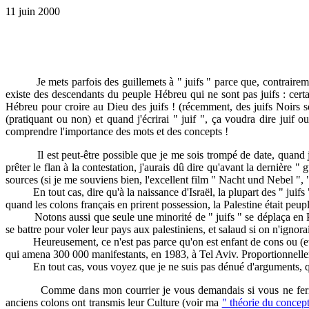
11 juin 2000
Je mets parfois des guillemets à " juifs " parce que, contrairement 
existe des descendants du peuple Hébreu qui ne sont pas juifs : certain
Hébreu pour croire au Dieu des juifs ! (récemment, des juifs Noirs sont
(pratiquant ou non) et quand j'écrirai " juif ", ça voudra dire juif
comprendre l'importance des mots et des concepts !
Il est peut-être possible que je me sois trompé de date, quand j'ai é
prêter le flan à la contestation, j'aurais dû dire qu'avant la dernière " 
sources (si je me souviens bien, l'excellent film " Nacht und Nebel ", "
En tout cas, dire qu'à la naissance d'Israël, la plupart des " juifs " é
quand les colons français en prirent possession, la Palestine était peupl
Notons aussi que seule une minorité de " juifs " se déplaça en Palestine
se battre pour voler leur pays aux palestiniens, et salaud si on n'ignorai
Heureusement, ce n'est pas parce qu'on est enfant de cons ou (et) d
qui amena 300 000 manifestants, en 1983, à Tel Aviv. Proportionnellem
En tout cas, vous voyez que je ne suis pas dénué d'arguments, quand je
Comme dans mon courrier je vous demandais si vous ne feriez pas
anciens colons ont transmis leur Culture (voir ma
" théorie du concept