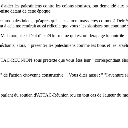
 les palestiniens contre les colons sionistes, ont demandé aux palest
niste datant de cette époque.
aux palestiniens, qu'après qu'ils les eurent massacrés comme à Deir Ya
 à cela me rendrait aussi ridicule que vous : les sionistes ont continué s
ais non, c'est l'état d'Israël lui-même qui est un dérapage incontrôlé !
ants, alors, " présenter les palestiniens comme les bons et les israél
RÉUNION sous prétexte que vous êtes leur " correspondant électroni
'action citoyenne constructive ". Vous dites aussi : " "l'aventure sion
lant du soutien d'ATTAC-Réunion (ou en tout cas de l'auteur du messa