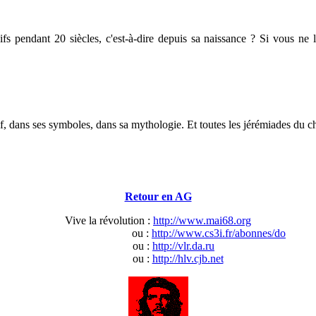
ifs pendant 20 siècles, c'est-à-dire depuis sa naissance ? Si vous ne 
dans ses symboles, dans sa mythologie. Et toutes les jérémiades du 
Retour en AG
Vive la révolution :
http://www.mai68.org
ou :
http://www.cs3i.fr/abonnes/do
ou :
http://vlr.da.ru
ou :
http://hlv.cjb.net