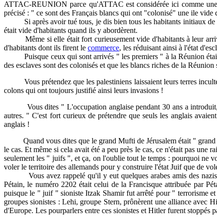
ATTAC-REUNION parce qu'ATTAC est considérée ici comme une créatio
précisé : " ce sont des Français blancs qui ont "colonisé" une ile vide d
Si après avoir tué tous, je dis bien tous les habitants initiaux de Cub
était vide d'habitants quand ils y abordèrent.
Même si elle était fort curieusement vide d'habitants à leur arrivée
d'habitants dont ils firent le
commerce
, les réduisant ainsi à l'état d'
Puisque ceux qui sont arrivés " les premiers " à la Réunion étaient
des esclaves sont des colonisés et que les blancs riches de la Réunion
Vous prétendez que les palestiniens laissaient leurs terres incultes (q
colons qui ont toujours justifié ainsi leurs invasions !
Vous dites " L'occupation anglaise pendant 30 ans a introduit, sel
autres. " C'est fort curieux de prétendre que seuls les anglais avaie
anglais !
Quand vous dites que le grand Mufti de Jérusalem était " grand zélateu
le cas. Et même si cela avait été a peu près le cas, ce n'était pas une r
seulement les " juifs ", et ça, on l'oublie tout le temps : pourquoi ne 
voler le territoire des allemands pour y construire l'état Juif que de vol
Vous avez rappelé qu'il y eut quelques arabes amis des nazis. Par 
Pétain, le numéro 2202 était celui de la Francisque attribuée par Pé
puisque le " juif " sioniste Itzak Shamir fut arrêté pour " terrorisme 
groupes sionistes : Lehi, groupe Stern, prônèrent une alliance avec Hitl
d'Europe. Les pourparlers entre ces sionistes et Hitler furent stoppés p