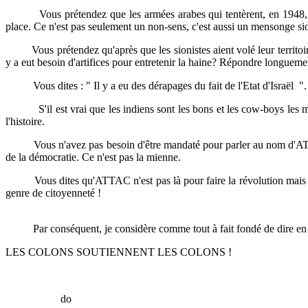
Vous prétendez que les armées arabes qui tentèrent, en 1948, d'aider
place. Ce n'est pas seulement un non-sens, c'est aussi un mensonge sio
Vous prétendez qu'après que les sionistes aient volé leur territoire 
y a eut besoin d'artifices pour entretenir la haine? Répondre longuement
Vous dites : " Il y a eu des dérapages du fait de l'Etat d'Israël ". M
S'il est vrai que les indiens sont les bons et les cow-boys les méch
l'histoire.
Vous n'avez pas besoin d'être mandaté pour parler au nom d'ATTAC-
de la démocratie. Ce n'est pas la mienne.
Vous dites qu'ATTAC n'est pas là pour faire la révolution mais " de l
genre de citoyenneté !
Par conséquent, je considère comme tout à fait fondé de dire en par
LES COLONS SOUTIENNENT LES COLONS !
do