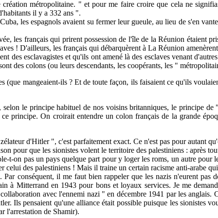
n métropolitaine. " et pour me faire croire que cela ne signifiait
'habitants il y a 332 ans ".
a, les espagnols avaient su fermer leur gueule, au lieu de s'en vanter, 
, les français qui prirent possession de l'île de la Réunion étaient pr
esclaves ! D'ailleurs, les français qui débarquèrent à La Réunion amenère
 des esclavagistes et qu'ils ont amené là des esclaves venant d'autres
 sont des colons (ou leurs descendants, les coopérants, les " métropolit
ue mangeaient-ils ? Et de toute façon, ils faisaient ce qu'ils voulaient
on le principe habituel de nos voisins britanniques, le principe de "
nt ce principe. On croirait entendre un colon français de la grande épo
r d'Hitler ", c'est parfaitement exact. Ce n'est pas pour autant qu'on 
aison pour que les sionistes volent le territoire des palestiniens : après 
vole-t-on pas un pays quelque part pour y loger les roms, un autre pour l
er celui des palestiniens ! Mais il traine un certain racisme anti-arabe qui
conséquent, il me faut bien rappeler que les nazis n'eurent pas des
tain à Mitterrand en 1943 pour bons et loyaux services. Je me demande
et collaboration avec l'ennemi nazi " en décembre 1941 par les anglais. 
er. Ils pensaient qu'une alliance était possible puisque les sionistes vou
ar l'arrestation de Shamir).