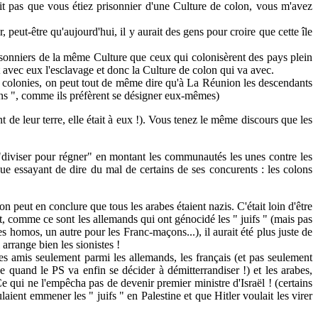
 pas que vous étiez prisonnier d'une Culture de colon, vous m'avez
peut-être qu'aujourd'hui, il y aurait des gens pour croire que cette île
isonniers de la même Culture que ceux qui colonisèrent des pays plein
nt avec eux l'esclavage et donc la Culture de colon qui va avec.
 colonies, on peut tout de même dire qu'à La Réunion les descendants
ains ", comme ils préfèrent se désigner eux-mêmes)
 de leur terre, elle était à eux !). Vous tenez le même discours que les
diviser pour régner" en montant les communautés les unes contre les
que essayant de dire du mal de certains de ses concurents : les colons
peut en conclure que tous les arabes étaient nazis. C'était loin d'être
tout, comme ce sont les allemands qui ont génocidé les " juifs " (mais pas
es homos, un autre pour les Franc-maçons...), il aurait été plus juste de
 arrange bien les sionistes !
 amis seulement parmi les allemands, les français (et pas seulement
 quand le PS va enfin se décider à démitterrandiser !) et les arabes,
Ce qui ne l'empêcha pas de devenir premier ministre d'Israël ! (certains
laient emmener les " juifs " en Palestine et que Hitler voulait les virer