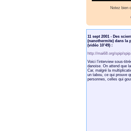
Notez bien q
11 sept 2001 - Des scien
(nanothermite) dans la 
(vidéo 10’49) :
http://mai68.org/spip/spi
Voici l’interview sous-titr
danoise. On attend que la 
Car, malgré la multiplicat
un tabou, ce qui prouve 
personnes, celles qui go