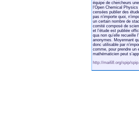
équipe de chercheurs une 
l’Open Chemical Physics J
censées publier des étude
pas n’importe quoi, n’imp
un certain nombre de stade
comité composé de scienti
et l’étude est publiée offi
qua non qu’elle recueille 
anonymes. Moyennant quoi 
donc utilisable par n’imp
comme, pour prendre un e
mathématicien peut s’app
http://mai68.org/spip/spi