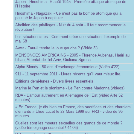
Japon - Hiroshima - 6 août 1945 - Première attaque atomique de
l’Histoire
Hiroshima - Nagazaki - Ce n’est pas la bombe atomique qui a
poussé le Japon à capituler
Abolition des privilèges - Nuit du 4 août - Il faut recommencer la
révolution !
Les situationnistes - Comment créer une situation, l’exemple de
mai 68
Awet - Faut-il tendre la joue gauche ? (Vidéo 3’)
MENSONGES AMÉRICAINS - 2005 - Florence Aubenas, Hariri au
Liban, Attentat de Tel-Aviv, Giuliana Sgrena
Alpha Blondy - 50 ans d’esclavage économique (Vidéo 4’22)
911 - 11 septembre 2011 - Livres récents qu’il vaut mieux lire.
Éditions demi-lunes - Divers livres essentiels
Marine le Pen et le sionisme - Le Pen contre Madonna (videos)
RDA - L’amour autrement en Allemagne de l’Est (vidéo Arte 52
minutes)
« En France, je dis bien en France, des sacrifices et des charniers
d’enfants » Élise Lucet le 27 Mars 1999 sur FR3 - vidéo de 96
minutes
Quelles sont les moeurs sexuelles des grands de ce monde ?
(vidéo témoignage essentiel ! 44’06)