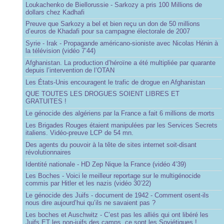
Loukachenko de Biellorussie - Sarkozy a pris 100 Millions de
dollars chez Kadhafi
Preuve que Sarkozy a bel et bien reçu un don de 50 millions
d’euros de Khadafi pour sa campagne électorale de 2007
Syrie - Irak - Propagande américano-sioniste avec Nicolas Hénin à
la télévision (vidéo 7’44)
Afghanistan. La production d’héroïne a été multipliée par quarante
depuis l’intervention de l’OTAN
Les États-Unis encouragent le trafic de drogue en Afghanistan
QUE TOUTES LES DROGUES SOIENT LIBRES ET
GRATUITES !
Le génocide des algériens par la France a fait 6 millions de morts
Les Brigades Rouges étaient manipulées par les Services Secrets
italiens. Vidéo-preuve LCP de 54 mn.
Des agents du pouvoir à la tête de sites internet soit-disant
révolutionnaires
Identité nationale - HD Zep Nique la France (vidéo 4’39)
Les Boches - Voici le meilleur reportage sur le multigénocide
commis par Hitler et les nazis (vidéo 30’22)
Le génocide des Juifs - document de 1942 - Comment osent-ils
nous dire aujourd’hui qu’ils ne savaient pas ?
Les boches et Auschwitz - C’est pas les alliés qui ont libéré les
Juifs ET les non-juifs des camps, ce sont les Soviétiques !