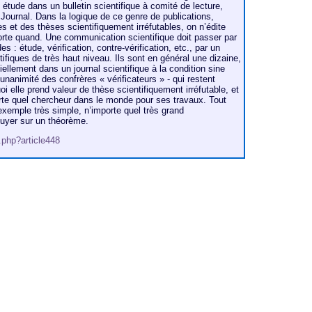
étude dans un bulletin scientifique à comité de lecture,
ournal. Dans la logique de ce genre de publications,
s et des thèses scientifiquement irréfutables, on n’édite
orte quand. Une communication scientifique doit passer par
s : étude, vérification, contre-vérification, etc., par un
fiques de très haut niveau. Ils sont en général une dizaine,
ciellement dans un journal scientifique à la condition sine
l’unanimité des confrères « vérificateurs » - qui restent
elle prend valeur de thèse scientifiquement irréfutable, et
orte quel chercheur dans le monde pour ses travaux. Tout
xemple très simple, n’importe quel très grand
uyer sur un théorème.
p.php?article448