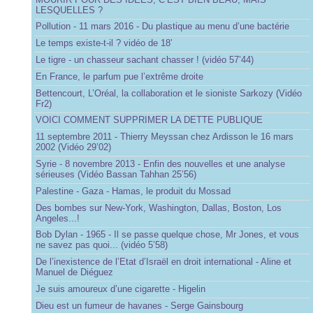
LESQUELLES ?
Pollution - 11 mars 2016 - Du plastique au menu d’une bactérie
Le temps existe-t-il ? vidéo de 18’
Le tigre - un chasseur sachant chasser ! (vidéo 57’44)
En France, le parfum pue l’extrême droite
Bettencourt, L’Oréal, la collaboration et le sioniste Sarkozy (Vidéo
Fr2)
VOICI COMMENT SUPPRIMER LA DETTE PUBLIQUE
11 septembre 2011 - Thierry Meyssan chez Ardisson le 16 mars
2002 (Vidéo 29’02)
Syrie - 8 novembre 2013 - Enfin des nouvelles et une analyse
sérieuses (Vidéo Bassan Tahhan 25’56)
Palestine - Gaza - Hamas, le produit du Mossad
Des bombes sur New-York, Washington, Dallas, Boston, Los
Angeles...!
Bob Dylan - 1965 - Il se passe quelque chose, Mr Jones, et vous
ne savez pas quoi... (vidéo 5’58)
De l’inexistence de l’Etat d’Israël en droit international - Aline et
Manuel de Diéguez
Je suis amoureux d’une cigarette - Higelin
Dieu est un fumeur de havanes - Serge Gainsbourg