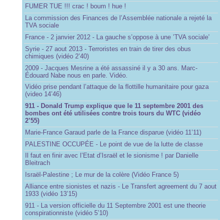
FUMER TUE !!! crac ! boum ! hue !
La commission des Finances de l’Assemblée nationale a rejeté la
TVA sociale
France - 2 janvier 2012 - La gauche s’oppose à une ’TVA sociale’
Syrie - 27 aout 2013 - Terroristes en train de tirer des obus
chimiques (vidéo 2’40)
2009 - Jacques Mesrine a été assassiné il y a 30 ans. Marc-
Édouard Nabe nous en parle. Vidéo.
Vidéo prise pendant l’attaque de la flottille humanitaire pour gaza
(video 14’46)
911 - Donald Trump explique que le 11 septembre 2001 des
bombes ont été utilisées contre trois tours du WTC (vidéo
2’55)
Marie-France Garaud parle de la France disparue (vidéo 11’11)
PALESTINE OCCUPÉE - Le point de vue de la lutte de classe
Il faut en finir avec l’Etat d’Israël et le sionisme ! par Danielle
Bleitrach
Israël-Palestine ; Le mur de la colère (Vidéo France 5)
Alliance entre sionistes et nazis - Le Transfert agreement du 7 aout
1933 (vidéo 13’15)
911 - La version officielle du 11 Septembre 2001 est une theorie
conspirationniste (vidéo 5’10)