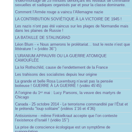
Vidéo-montage de 25 minutes dénonçant les réseaux de criminalité
sexuelles et sadiques organisés par et pour la classe dominante.
Comment l’Armée rouge a vaincu l’Allemagne nazie
LA CONTRIBUTION SOVIÉTIQUE À LA VICTOIRE DE 1945 !
Les nazis n’ont pas été vaincus sur les plages de Normandie mais
dans les plaines de Russie !
LA BATAILLE DE STALINGRAD
Léon Blum - « Nous armerons le prolétariat... tout le reste n’est que
littérature ! » (vidéo 36’’)
L’URANIUM APPAUVRI OU LA GUERRE ATOMIQUE
CAMOUFLÉE
La loi Rothschild, cause de l’endettement de la France
Les trahisons des socialistes depuis leur origine
La grande et belle Rosa Luxemburg n’avait pas la pensée
boiteuse ! GUERRE À LA GUERRE ! (vidéo 45’45)
A l’origine du 1
mai : Lucy Parsons, la veuve des martyrs de
er
Chicago
Canada - 25 octobre 2014 - Le terrorisme commandité par l’État et
le prétendu "loup solitaire" (vidéos 1’16 et 4’36)
Antisionisme - même Finkielkraut accepte que l’on conteste
l’existence d’Israël ! (vidéo 15’’)
La prise de conscience écologique est un symptôme de
surpopulation