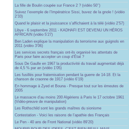
La fille de Boulin coupée sur France 2 ? (vidéo 50’’)
Suivez l’exemple de l’Impératrice Sissi, buvez de la gnole ! (vidéo
2’33)
Quand le plaisir et la jouissance s’affichaient à la télé (vidéo 2’57)
Libye - 6 septembre 2011 - KADHAFI EST DEVENU UN HÉROS
AFRICAIN (vidéo 5’27)
Ben Laden explique la manipulation du terrorisme aux guignols en
2011 (vidéo 3’06)
Les services secrets français ont-ils organisé les attentats de
Paris pour faire accepter un coup d’État ?
Sous De Gaulle en 1967 la productivité du travail augmentait déjà
de 4,5 % par an (vidéo 1’05)
Les fusillés pour fraternisation pendant la guerre de 14-18. Et la
chanson de craonne de 1917 (vidéo 6’19)
En hommage à Zyed et Bouna - Presque tout sur les émeutes de
2005
Le massacre d’au moins 200 Algériens à Paris le 17 octobre 1961
(Vidéo-preuve de manipulation)
Les Rothschild sont les grands maîtres du sionisme
Contestation - Voici les raisons de l’apathie des Français
Le Pen - 40 ans de Front National (vidéo 89’20)
MOURIR POUR DES IDEES, C’EST BIEN BEAU, MAIS