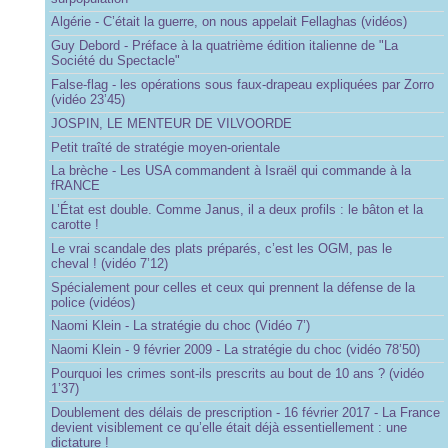
Algérie - C’était la guerre, on nous appelait Fellaghas (vidéos)
Guy Debord - Préface à la quatrième édition italienne de "La
Société du Spectacle"
False-flag - les opérations sous faux-drapeau expliquées par Zorro
(vidéo 23’45)
JOSPIN, LE MENTEUR DE VILVOORDE
Petit traîté de stratégie moyen-orientale
La brèche - Les USA commandent à Israël qui commande à la
fRANCE
L’État est double. Comme Janus, il a deux profils : le bâton et la
carotte !
Le vrai scandale des plats préparés, c’est les OGM, pas le
cheval ! (vidéo 7’12)
Spécialement pour celles et ceux qui prennent la défense de la
police (vidéos)
Naomi Klein - La stratégie du choc (Vidéo 7’)
Naomi Klein - 9 février 2009 - La stratégie du choc (vidéo 78’50)
Pourquoi les crimes sont-ils prescrits au bout de 10 ans ? (vidéo
1’37)
Doublement des délais de prescription - 16 février 2017 - La France
devient visiblement ce qu’elle était déjà essentiellement : une
dictature !