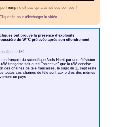
ue Trump ne dit pas qui a utilisé ces bombes !
Cliquer ici pour télécharger la vidéo
tifiques ont prouvé la présence d’explosifs
poussière du WTC prélevée après son effondrement !
p.php?article159
ée en français du scientifique Niels Harrit par une télévision
télé française soit aussi "objective" que la télé danoise.
ion des chaînes de télé françaises, le sujet du 11 sept reste
que toutes ces chaînes de télé sont aux ordres des mêmes
uvernent ce pays.