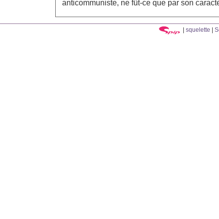
anticommuniste, ne fût-ce que par son caract
|
squelette
|
S