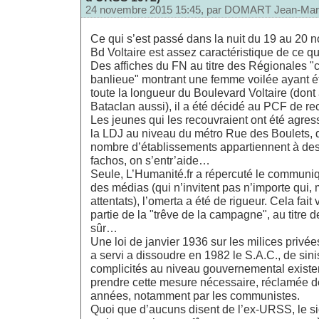
24 novembre 2015 15:45, par
DOMART Jean-Mar
Ce qui s’est passé dans la nuit du 19 au 20 n
Bd Voltaire est assez caractéristique de ce qu
Des affiches du FN au titre des Régionales "c
banlieue" montrant une femme voilée ayant é
toute la longueur du Boulevard Voltaire (dont
Bataclan aussi), il a été décidé au PCF de rec
Les jeunes qui les recouvraient ont été agres
la LDJ au niveau du métro Rue des Boulets, 
nombre d’établissements appartiennent à des 
fachos, on s’entr’aide…
Seule, L’Humanité.fr a répercuté le communiq
des médias (qui n’invitent pas n’importe qui
attentats), l’omerta a été de rigueur. Cela fai
partie de la "trêve de la campagne", au titre 
sûr…
Une loi de janvier 1936 sur les milices privée
a servi a dissoudre en 1982 le S.A.C., de sin
complicités au niveau gouvernemental existe
prendre cette mesure nécessaire, réclamée 
années, notamment par les communistes.
Quoi que d’aucuns disent de l’ex-URSS, le si