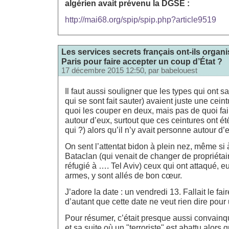
algérien avait prévenu la DGSE :
http://mai68.org/spip/spip.php?article9519
Les services secrets français ont-ils organi
Paris pour faire accepter un coup d’État ?
17 décembre 2015 12:50, par
babelouest
Il faut aussi souligner que les types qui ont sau
qui se sont fait sauter) avaient juste une ceint
quoi les couper en deux, mais pas de quoi f
autour d’eux, surtout que ces ceintures ont ét
qui ?) alors qu’il n’y avait personne autour d
On sent l’attentat bidon à plein nez, même si à
Bataclan (qui venait de changer de propriétair
réfugié à …. Tel Aviv) ceux qui ont attaqué, e
armes, y sont allés de bon cœur.
J’adore la date : un vendredi 13. Fallait le fa
d’autant que cette date ne veut rien dire pou
Pour résumer, c’était presque aussi convainqu
et sa suite où un "terroriste" est abattu alors q